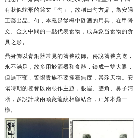
有狀似蛇形的銘文「勺」，故稱曰勺方鼎，為安陽
工藝出品。勺，本義是從樽中舀酒的用具，在甲骨
文、金文中間的一點代表食物，成為象舀食物的食
具之形。
鼎身飾以青銅器常見的饕餮紋飾。傳說饕餮貪吃，
永不滿足，故多用於酒器和食器，鑄成一雙大眼，
但無下顎，警惕貴族不要揮霍無度，暴殄天物。安
陽時期的饕餮以兩眼作主題，眼眉、雙角、鼻子清
晰，多設計成兩頭夔龍紋相顧結合，正如本鼎一
樣。