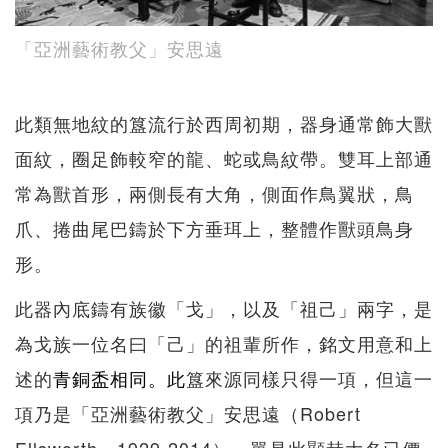
「亞洲藝術教父」安思遠
此類無地紋的簋流行於西周初期，器身通常飾大獸
面紋，圈足飾較窄的龍、蛇或鳥紋帶。雙耳上部通
常為獸首形，兩側長有大角，側面作鳥翼狀，鳥
爪、捲曲尾巴鑄於下方垂珥上，整體作獸頭鳥身
形。
此器內底鑄有族徽「戈」，以及「祖己」兩字，是
為戈族一位名曰「己」的祖輩所作，銘文用意和上
述的
青銅盉相同。此
簋來源同樣只得一項，但這一
項乃是「亞洲藝術教父」安思遠（Robert