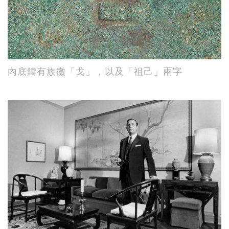
內底鑄有族徽「戈」，以及「祖己」兩字