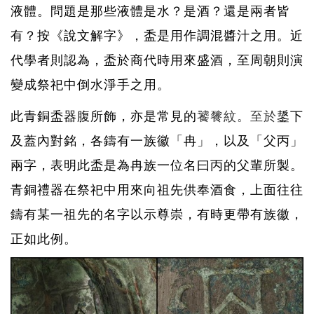
液體。問題是那些液體是水？是酒？還是兩者皆
有？按《說文解字》，盉是用作調混醬汁之用。近
代學者則認為，盉於商代時用來盛酒，至周朝則演
變成祭祀中倒水淨手之用。
此青銅盉器腹所飾，亦是常見的
饕餮紋。至於
鋬下
及蓋內對銘，各鑄有一族徽「冉」，以及「父丙」
兩字，表明此盉是為冉族一位名曰丙的父輩所製。
青銅禮器在祭祀中用來向祖先供奉酒食，上面往往
鑄有某一祖先的名字以示尊崇，有時更帶有族徽，
正如此例。