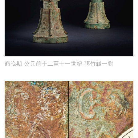
商晚期 公元前十二至十一世紀 聑竹觚一對