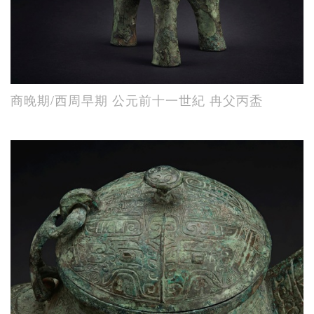
商晚期/西周早期 公元前十一世紀 冉父丙盉