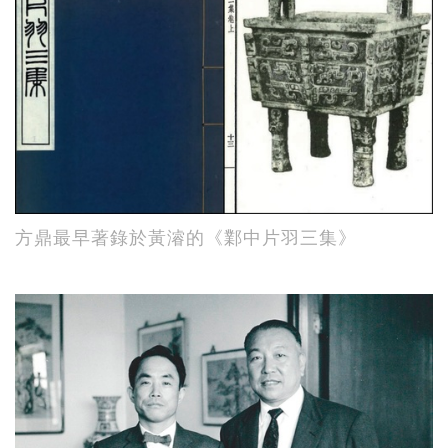
方鼎最早著錄於黃濬的《鄴中片羽三集》