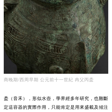
商晚期/西周早期 公元前十一世紀 冉父丙盉
盉（音禾），形似水壺，學界經多年研究，也難斷
定這容器的實際作用，只能肯定是用來盛載及傾注