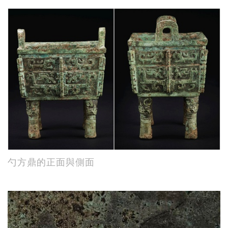
勺方鼎的正面與側面