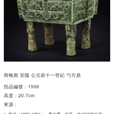
商晚期 安陽 公元前十一世紀 勺方鼎
拍品編號：1506
高度：20.7cm
來源：
黃濬（1880-1951），尊古齋，北平，於1942年以前