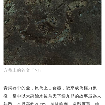
方鼎上的銘文「勺」
青銅器中的鼎，原為上古食器，後來成為權力象
徵，當中以大禹治水後為天下鑄九鼎的故事最為人
熟悉。本鼎高約20cm，製於晚商，造型厚重，鑄