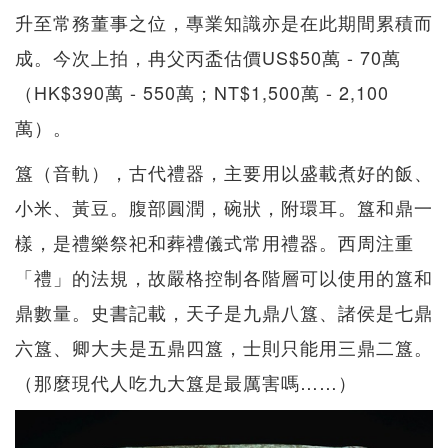
升至常務董事之位，專業知識亦是在此期間累積而
成。今次上拍，冉父丙盉估價US$50萬 - 70萬
（HK$390萬 - 550萬；NT$1,500萬 - 2,100
萬）。
簋（音軌），古代禮器，主要用以盛載煮好的飯、
小米、黃豆。腹部圓潤，碗狀，附環耳。簋和鼎一
樣，是禮樂祭祀和葬禮儀式常用禮器。西周注重
「禮」的法規，故嚴格控制各階層可以使用的簋和
鼎數量。史書記載，天子是九鼎八簋、諸侯是七鼎
六簋、卿大夫是五鼎四簋，士則只能用三鼎二簋。
（那麼現代人吃九大簋是最厲害嗎……）