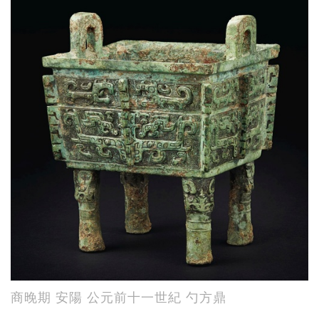
商晚期 安陽 公元前十一世紀 勺方鼎