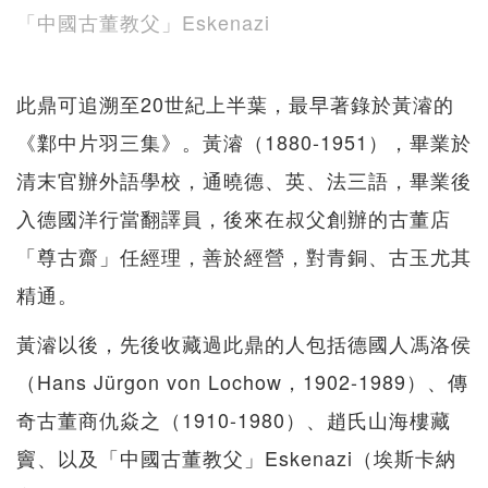
「中國古董教父」Eskenazi
此鼎可追溯至20世紀上半葉，最早著錄於黃濬的
《鄴中片羽三集》。黃濬（1880-1951），畢業於
清末官辦外語學校，通曉德、英、法三語，畢業後
入德國洋行當翻譯員，後來在叔父創辦的古董店
「尊古齋」任經理，善於經營，對青銅、古玉尤其
精通。
黃濬以後，先後收藏過此鼎的人包括德國人馮洛侯
（Hans Jürgon von Lochow，1902-1989）、傳
奇古董商仇焱之（1910-1980）、趙氏山海樓藏
竇、以及「中國古董教父」Eskenazi（埃斯卡納