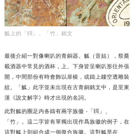
觚上的「聑」、「竹」銘文
最後介紹一對像喇叭的青銅器。觚（音姑），祭奠
載酒器中常見的酒杯，上、下身皆呈喇叭形往外張
開，中間部份有時會飾以扉棱，或鑄上鏤空透雕裝
紋。「觚」此字並未出現在古青銅銘文中，是至東
漢《說文解字》時才出現的名詞。
此對觚的圈足内各鑄有兩字族徽 -「聑」、
「竹」。這二字皆有單獨出現作爲族徽的例子，在
這對觚上則組合成一個復合族徽。這對觚早在