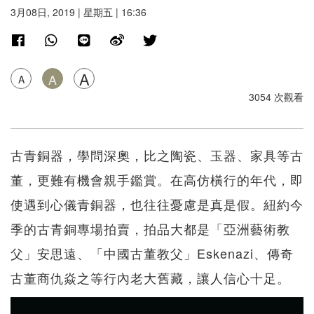
3月08日, 2019 | 星期五 | 16:36
A
A
A
3054 次觀看
古青銅器，學問深奧，比之陶瓷、玉器、家具等古
董，更難有機會親手鑑賞。在高仿橫行的年代，即
使遇到心儀青銅器，也往往憂慮是真是假。紐約今
季的古青銅專場拍賣，拍品大都是「亞洲藝術教
父」安思遠、「中國古董教父」Eskenazi、傳奇
古董商仇焱之等行內老大舊藏，讓人信心十足。