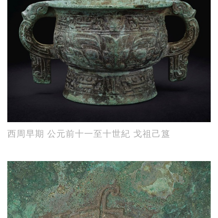
西周早期 公元前十一至十世紀 戈祖己簋