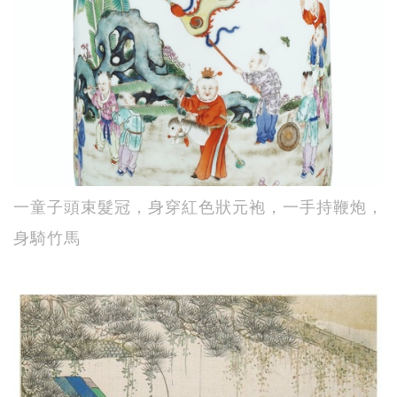
一童子頭束髮冠，身穿紅色狀元袍，一手持鞭炮，
身騎竹馬