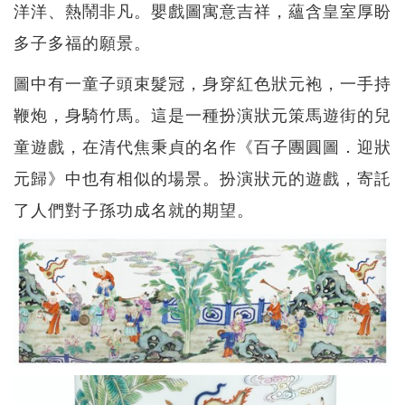
洋洋、熱鬧非凡。嬰戲圖寓意吉祥，蘊含皇室厚盼
多子多福的願景。
圖中有一童子頭束髮冠，身穿紅色狀元袍，一手持
鞭炮，身騎竹馬。這是一種扮演狀元策馬遊街的兒
童遊戲，在清代焦秉貞的名作《百子團圓圖．迎狀
元歸》中也有相似的場景。扮演狀元的遊戲，寄託
了人們對子孫功成名就的期望。