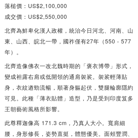
落槌價：US$2,100,000
成交價：US$2,550,000
北齊為鮮卑化漢人政權，統治今日河北、河南、山
東、山西、皖北一帶，國祚僅有27年（550 - 577
年）。
北齊造像佛衣一改北魏時期的「褒衣博帶」形式，
變成袒露右肩或低開領的通肩袈裟。袈裟輕薄貼
身，衣紋遒勁流暢，順著身軀起伏，雙腿輪廓隱約
可見。此種「薄衣貼體」造型，乃是受到印度笈多
王朝藝術風格所影響。
此尊釋迦像高 171.3 cm，乃真人大小。寬肩細
腰，身形修長，姿勢直挺，體態優美。面頰豐潤、