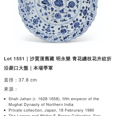
Lot 1551｜沙賈漢舊藏 明永樂 青花纏枝花卉紋折
沿菱口大盤｜本場季軍
直徑：37.8 cm
來源：
Shah Jahan (r. 1628-1658), fifth emperor of the
Mughal Dynasty of Northern India
Private collection, Japan, 18 Februrary 1980
The Lenora and Walter F. Brown Collection, San