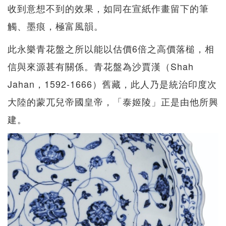
收到意想不到的效果，如同在宣紙作畫留下的筆
觸、墨痕，極富風韻。
此永樂青花盤之所以能以估價6倍之高價落槌，相
信與來源甚有關係。青花盤為沙賈漢（Shah
Jahan，1592-1666）舊藏，此人乃是統治印度次
大陸的蒙兀兒帝國皇帝，「泰姬陵」正是由他所興
建。