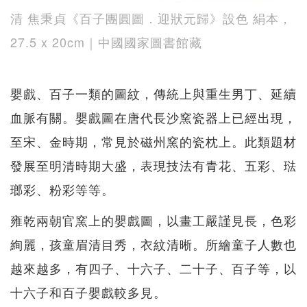
清 焦秉貞《百子團圓圖．迎狀元歸》設色 絹本，
27.5 x 20cm｜中國國家圖書館藏
嬰戲、百子一類的圖紋，傳統上與重生男丁、延續
血脈有關。嬰戲圖在唐代長沙窯瓷器上已經出現，
至宋、金時期，常見於磁州窯的瓷枕上。此類題材
發展至明清時期大盛，表現技法有青花、五彩、琺
瑯彩、粉彩等等。
雍乾兩朝官窯上的嬰戲圖，以畫工嚴謹見長，色彩
絢麗，孩童眉清目秀，衣紋清晰。所繪童子人數也
越來越多，有四子、十六子、二十子、百子等，以
十六子和百子嬰戲較多見。