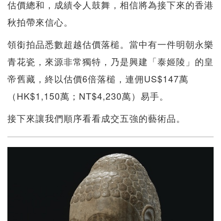
估價總和，成績令人鼓舞，相信將為接下來的香港
秋拍帶來信心。
領銜拍品悉數超越估價落槌。當中有一件明朝永樂
青花瓷，來源非常獨特，乃是興建「泰姬陵」的皇
帝舊藏，終以估價6倍落槌，連佣US$147萬
（HK$1,150萬；NT$4,230萬）易手。
接下來讓我們順序看看成交五強的藝術品。