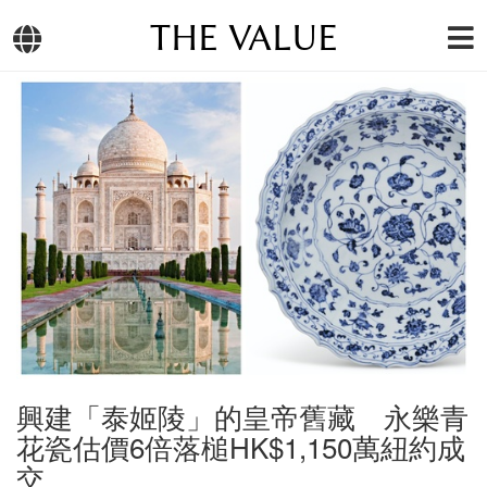
THE VALUE
興建「泰姬陵」的皇帝舊藏 永樂青
花瓷估價6倍落槌HK$1,150萬紐約成
交