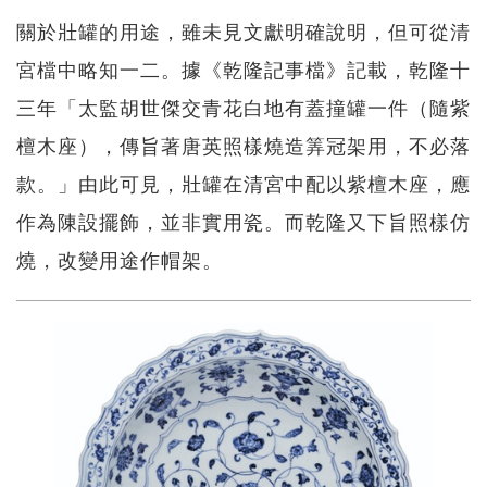
關於壯罐的用途，雖未見文獻明確說明，但可從清
宮檔中略知一二。據《乾隆記事檔》記載，乾隆十
三年「太監胡世傑交青花白地有蓋撞罐一件（隨紫
檀木座），傳旨著唐英照樣燒造筭冠架用，不必落
款。」由此可見，壯罐在清宮中配以紫檀木座，應
作為陳設擺飾，並非實用瓷。而乾隆又下旨照樣仿
燒，改變用途作帽架。