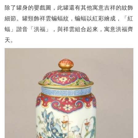
除了罐身的嬰戲圖，此罐還有其他寓意吉祥的紋飾
細節。罐頸飾祥雲蝙蝠紋，蝙蝠以紅彩繪成，「紅
蝠」諧音「洪福」，與祥雲組合起來，寓意洪福齊
天。