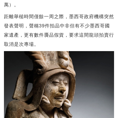
萬）。
距離舉槌時間僅餘一周之際，墨西哥政府機構突然
發表聲明，聲稱39件拍品中非但有不少墨西哥國
家遺產，更有數件贗品假貨，要求這間龍頭拍賣行
取消是次專場。