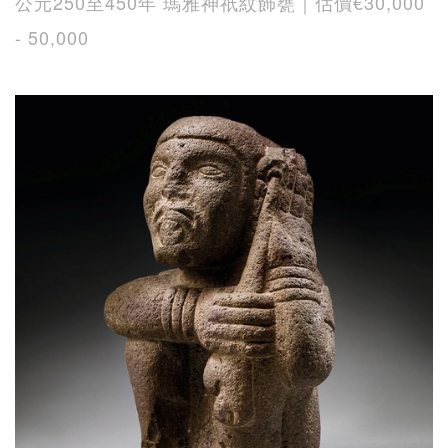
公元250至450年 瑪雅神祇紋飾甕｜估價€30,000
- 50,000