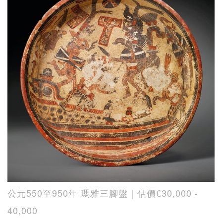
公元550至950年 瑪雅三腳盤｜估價€30,000 -
40,000