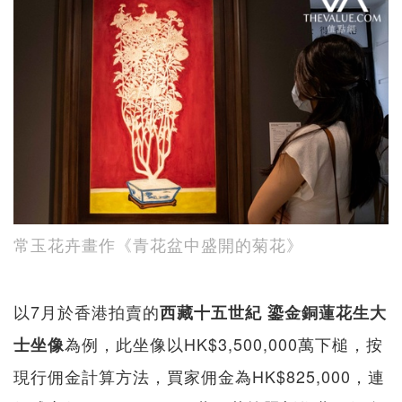
常玉花卉畫作《青花盆中盛開的菊花》
以7月於香港拍賣的
西藏十五世紀 鎏金銅蓮花生大
為例，此坐像以HK$3,500,000萬下槌，按
士坐像
現行佣金計算方法，買家佣金為HK$825,000，連