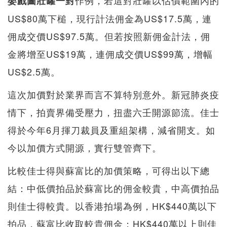
作例，若這對壯罐以估價範圍內的
嬰戲圖壯罐一對
US$80萬下槌，現行計法佣金為US$17.5萬，連
佣成交價US$97.5萬。但若按照新佣金計法，佣
金將增至US$19萬，連佣成交價US$99萬，增幅
US$2.5萬。
這次加價對於業界而言不算特別意外。新冠肺炎疫
情下，拍賣界備受壓力，扭盡六壬開源節流。佳士
得於今年6月揮刀裁員及重組架構，減省開支。如
今以加價方式開源，實行雙管齊下。
比較佳士得與蘇富比的加價策略，可得出以下總
結：中低價拍品於蘇富比的佣金較貴，中高價拍品
則佳士得較貴。以香港拍場為例，HK$440萬以下
拍品，蘇富比收取較貴佣金；HK$440萬以上則佳