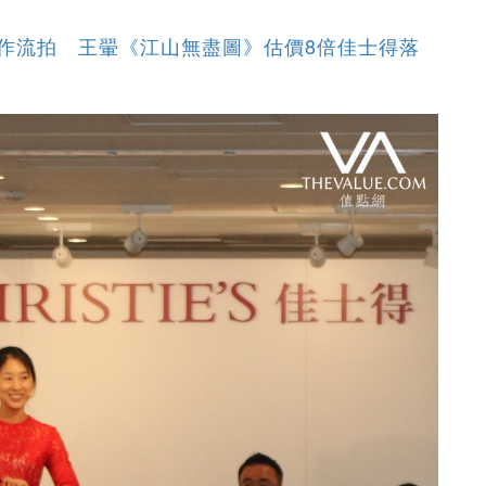
作流拍 王翬《江山無盡圖》估價8倍佳士得落