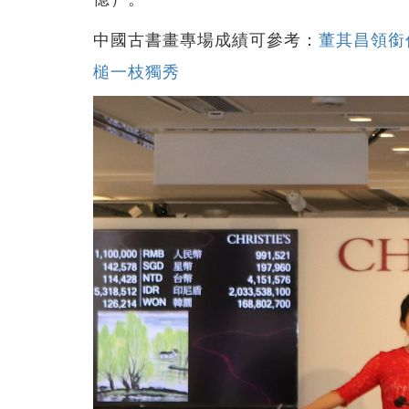
中國古書畫專場成績可參考：
董其昌領銜
槌一枝獨秀