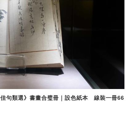
《唐五律佳句類選》書畫合璧冊｜設色紙本 線裝一冊66