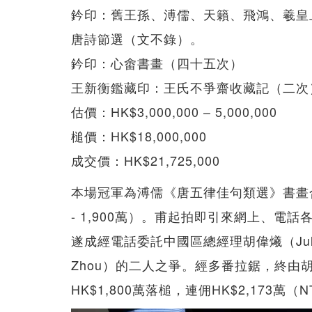
鈐印：舊王孫、溥儒、天籟、飛鴻、羲皇
唐詩節選（文不錄）。
鈐印：心畬書畫（四十五次）
王新衡鑑藏印：王氏不爭齋收藏記（二次
估價：HK$3,000,000 – 5,000,000
槌價：HK$18,000,000
成交價：HK$21,725,000
本場冠軍為溥儒《唐五律佳句類選》書畫合璧冊，
- 1,900萬）。甫起拍即引來網上、電話
遂成經電話委託中國區總經理胡偉爔（Juli
Zhou）的二人之爭。經多番拉鋸，終由
HK$1,800萬落槌，連佣HK$2,173萬（N