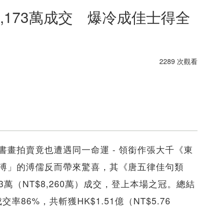
,173萬成交 爆冷成佳士得全
2289 次觀看
畫拍賣竟也遭遇同一命運 - 領銜作張大千《東
溥」的溥儒反而帶來驚喜，其《唐五律佳句類
3萬（NT$8,260萬）成交，登上本場之冠。總結
率86%，共斬獲HK$1.51億（NT$5.76