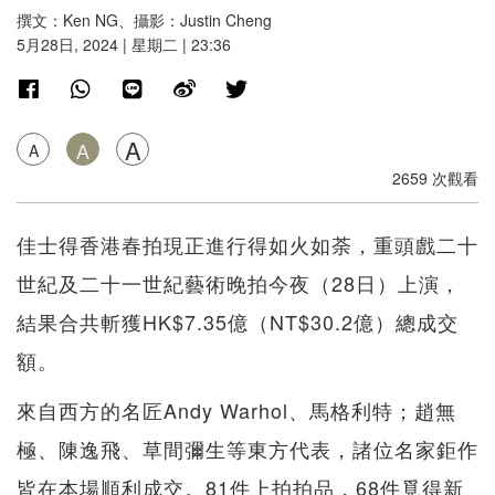
撰文：Ken NG、攝影：Justin Cheng
5月28日, 2024 | 星期二 | 23:36
A
A
A
2659 次觀看
佳士得香港春拍現正進行得如火如荼，重頭戲二十
世紀及二十一世紀藝術晚拍今夜（28日）上演，
結果合共斬獲HK$7.35億（NT$30.2億）總成交
額。
來自西方的名匠Andy Warhol、馬格利特；趙無
極、陳逸飛、草間彌生等東方代表，諸位名家鉅作
皆在本場順利成交。81件上拍拍品，68件覓得新