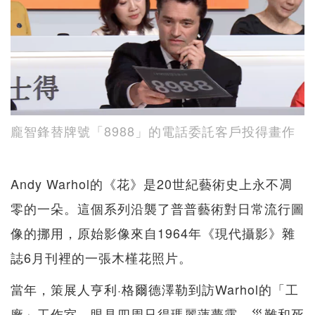
龐智鋒替牌號「8988」的電話委託客戶投得畫作
Andy Warhol的《花》是20世紀藝術史上永不凋
零的一朵。這個系列沿襲了普普藝術對日常流行圖
像的挪用，原始影像來自1964年《現代攝影》雜
誌6月刊裡的一張木槿花照片。
當年，策展人亨利·格爾德澤勒到訪Warhol的「工
廠」工作室，眼見四周只得瑪麗蓮夢露、災難和死