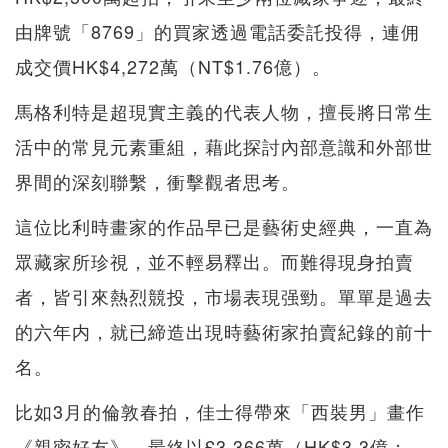
由牌號「8769」的買家透過電話委託投得，連佣
成交價HK$4,272萬（NT$1.76億）。
馬格利特是超現實主義的代表人物，擅長將日常生
活中的常見元素重組，藉此探討內部意識和外部世
界間的深刻聯繫，衝擊觀者思考。
這位比利時畫家的作品早已是藝術史經典，一直為
眾藏家所珍視，並不輕易釋出。而難得現身拍賣
者，皆引來熱烈競投，市場表現强勁。單單是過去
的六年内，就已締造出現時藝術家拍賣紀錄的前十
名。
比如3月的倫敦春拍，佳士得帶來「西裝男」畫作
《親密好友》，最終以£3,366萬（HK$3.3億；