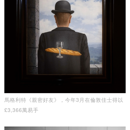
馬格利特《親密好友》，今年3月在倫敦佳士得以
£3,366萬易手