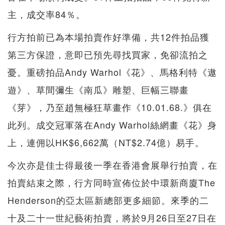
主，成交率84％。
行方拍前已為本場拍賣作好準備，共12件拍品獲
第三方保證，意即已預先尋找買家，免卻流拍之
憂。重磅拍品Andy Warhol《花》、馬格利特《遨
遊》、草間彌生《南瓜》雕塑、巨幅三聯畫
《芽》，乃至趙無極狂草畫作《10.01.68.》俱在
此列。成交冠軍落在Andy Warhol絲網畫《花》身
上，連佣以HK$6,662萬（NT$2.74億）易手。
今次亦是佳士得最後一季在香港會展舉行拍賣，在
拍賣結束之際，行方同時宣佈位於中環新商廈The
Henderson的亞太區新總部更多細節。來季的二
十及二十一世紀藝術拍賣，將於9月26日至27日在