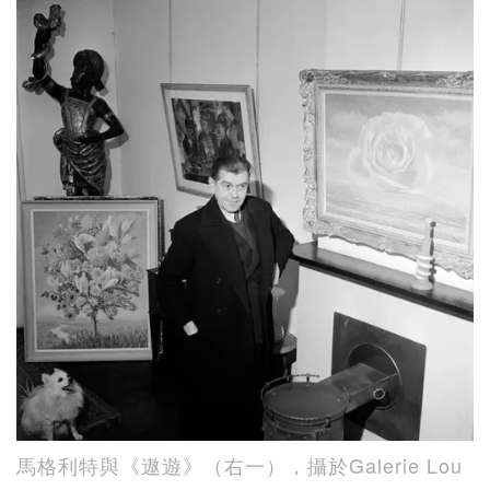
馬格利特與《遨遊》（右一），攝於Galerie Lou