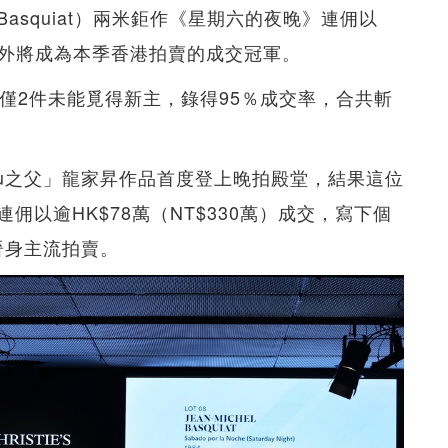
l Basquiat）兩米鉅作《星期六的夜晚》連佣以
如無意外將成為本季香港拍賣的成交冠軍。
僅2件未能覓得新主，錄得95％成交率，合共斬
。
bu之父」龍家昇作品首度登上晚拍殿堂，結果這位
以逾HK$78萬（NT$330萬）成交，寫下個
晉身主流拍賣。