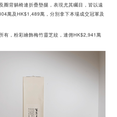
案及圈背躺椅連折疊墊腿，表現尤其矚目，皆以遠
04萬及HK$1,489萬，分別拿下本場成交冠軍及
有，粉彩繪飾梅竹靈芝紋，連佣HK$2,941萬