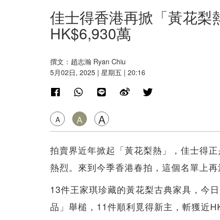
佳士得香港再掀「黃花梨
HK$6,930萬
撰文：趙志瀚 Ryan Chiu
5月02日, 2025 | 星期五 | 20:16
A
A
A
拍賣界近年掀起「黃花梨熱」，佳士得正
熱烈。來到今季香港春拍，這個名單上再添一個
13件王家琪珍藏的黃花梨古典家具，今
品」舉槌，11件順利覓得新主，斬獲近HK$6