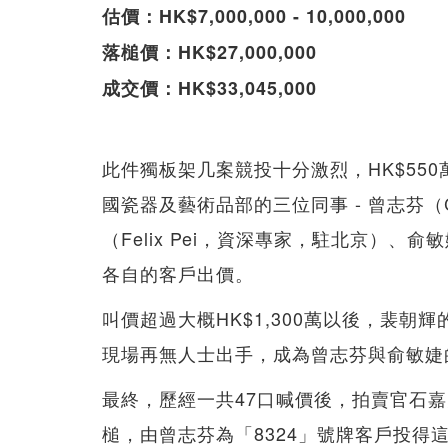
估價：HK$7,000,000 - 10,000,000
落槌價：HK$27,000,000
成交價：HK$33,045,000
此件獨板架几案競投十分激烈，HK$55
國瓷器及藝術品部的三位同事 - 曾志芬（Ch
（Felix Pei，資深專家，駐北京）、俞敏
各自的客戶出價。
叫價超過大概HK$1,300萬以後，裴朝輝
現場再無人士出手，成為曾志芬與俞敏婕
最終，歷經一共47口喊價後，拍賣官石嘉雯（Ca
槌，由曾志芬為「8324」號牌客戶投得這