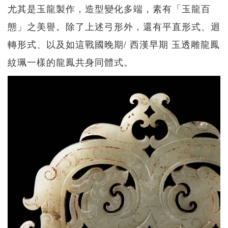
尤其是玉龍製作，造型變化多端，素有「玉龍百
態」之美譽。除了上述弓形外，還有平直形式、迴
轉形式、以及如這戰國晚期/ 西漢早期 玉透雕龍鳳
紋珮一樣的龍鳳共身同體式。