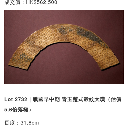
成交價：HK$562,500
Lot 2732｜戰國早中期 青玉楚式穀紋大璜（估價
5.6倍落槌）
長度：31.8cm