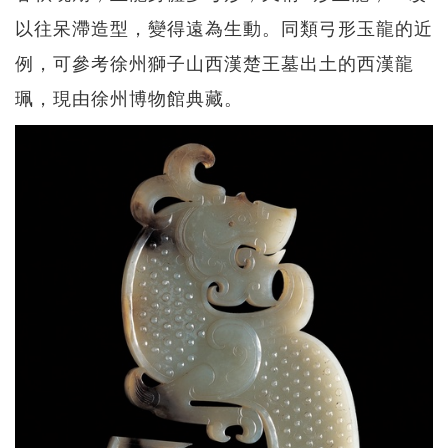
以往呆滯造型，變得遠為生動。同類弓形玉龍的近
例，可參考徐州獅子山西漢楚王墓出土的西漢龍
珮，現由徐州博物館典藏。