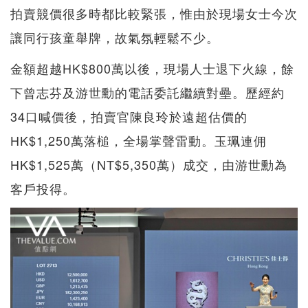
拍賣競價很多時都比較緊張，惟由於現場女士今次
讓同行孩童舉牌，故氣氛輕鬆不少。
金額超越HK$800萬以後，現場人士退下火線，餘
下曾志芬及游世勳的電話委託繼續對壘。歷經約
34口喊價後，拍賣官陳良玲於遠超估價的
HK$1,250萬落槌，全場掌聲雷動。玉珮連佣
HK$1,525萬（NT$5,350萬）成交，由游世勳為
客戶投得。