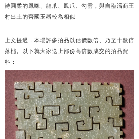
轉圓柔的鳳喙、龍爪、鳳爪、勾雲，與自臨淄商王
村出土的齊國玉器較為相似。
上文提過，本場許多拍品以估價數倍、乃至十數倍
落槌。以下就大家送上部份高倍數成交的拍品資
料：