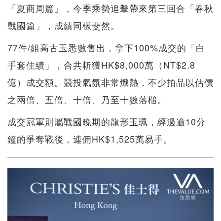
「夏商周篇」，今季乘勢追擊帶來第三回合「春秋
戰國篇」，成績同樣斐然。
77件/組高古玉悉數售出，拿下100%成交的「白
手套佳績」，合共斬獲HK$8,000萬（NT$2.8
億）成交額。競投氣氛非常熾熱，不少拍品以估價
之兩倍、五倍、十倍、乃至十數落槌。
成交冠軍則屬戰國晚期的龍形玉珮，經過逾10分
鐘的爭奪戰後，連佣HK$1,525萬易手。