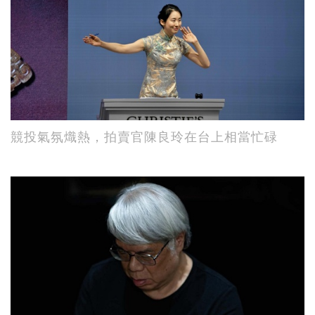
競投氣氛熾熱，拍賣官陳良玲在台上相當忙碌