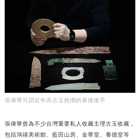
張偉華可謂近年高古玉熱潮的幕後推手
張偉華曾為不少台灣重要私人收藏主理古玉收藏，
包括鴻禧美術館、藍田山房、金華堂、養德堂等