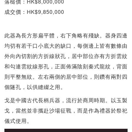
落槌價：HK$8,000,000
成交價：HK$9,850,000
此器為長方形扁平體，右下角略有殘缺。器身四邊
均切有若干口小底大的缺口，每側邊上皆有數條由
外向內切割的方折線狀孔，居中部位亦有方折雲紋
和勾連雲紋線形孔，正面佈滿陰刻秦式龍紋，背面
則平整無紋。左右兩側的居中部位，則鑽有兩對四
個隧孔，以供縫綴之用。
戈是中國古代長柄兵器，流行於商周時期。以玉製
戈，當然並非攜赴沙場征戰，而是作為禮器於祭祀
儀式使用。