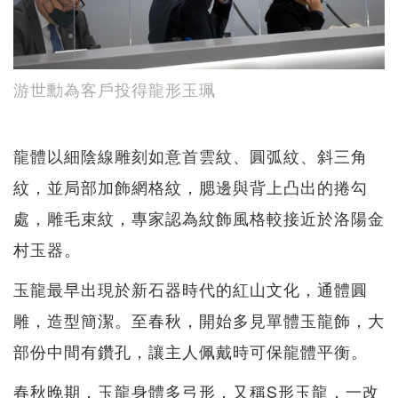
游世勳為客戶投得龍形玉珮
龍體以細陰線雕刻如意首雲紋、圓弧紋、斜三角
紋，並局部加飾網格紋，腮邊與背上凸出的捲勾
處，雕毛束紋，專家認為紋飾風格較接近於洛陽金
村玉器。
玉龍最早出現於新石器時代的紅山文化，通體圓
雕，造型簡潔。至春秋，開始多見單體玉龍飾，大
部份中間有鑽孔，讓主人佩戴時可保龍體平衡。
春秋晚期，玉龍身體多弓形，又稱S形玉龍，一改