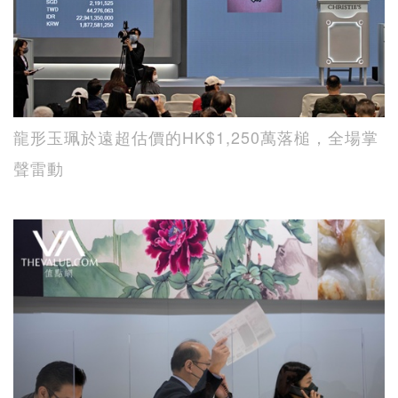
龍形玉珮於遠超估價的HK$1,250萬落槌，全場掌
聲雷動