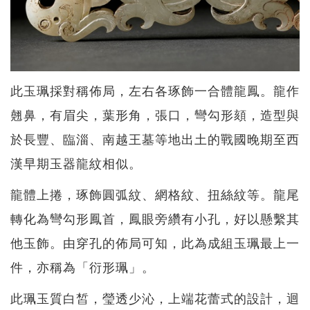
此玉珮採對稱佈局，左右各琢飾一合體龍鳳。龍作
翹鼻，有眉尖，葉形角，張口，彎勾形頦，造型與
於長豐、臨淄、南越王墓等地出土的戰國晚期至西
漢早期玉器龍紋相似。
龍體上捲，琢飾圓弧紋、網格紋、扭絲紋等。龍尾
轉化為彎勾形鳳首，鳳眼旁纘有小孔，好以懸繫其
他玉飾。由穿孔的佈局可知，此為成組玉珮最上一
件，亦稱為「衍形珮」。
此珮玉質白皙，瑩透少沁，上端花蕾式的設計，迴