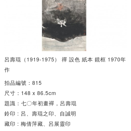
呂壽琨（1919-1975） 禪 設色 紙本 鏡框 1970年
作
拍品編號：815
尺寸：148 x 86.5cm
題識：七〇年初畫襌，呂壽琨
鈴印 : 呂、壽琨之印、自誠明
藏印 : 梅倩萍藏、呂展靈印