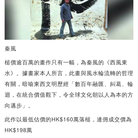
秦風
槌價逾百萬的畫作只有一幅，為秦風的《西風東
水》。據畫家本人所言，此畫與風水輪流轉的哲理
有關，暗喻東西文明歷經「數百年融匯、糾葛、輪
迴，在統合價值觀下，令全球文化朝以人為本的方
向邁步」。
此作以最低估價的HK$160萬落槌，連佣成交價為
HK$198萬