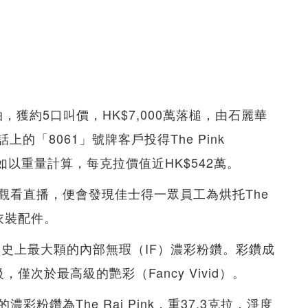
0萬起拍，獲約5口叫價，HK$7,000萬落槌，由石麗華
話上的「8061」號牌客戶投得The Pink
萬。如以重量計算，每克拉價值近HK$542萬。
觀看直播，便會發現佳士得一眾員工為烘托The
紅衣裝配件。
拉，為拍賣史上最大顆的內部無瑕（IF）濃彩粉鑽。彩鑽成
級，僅次於最高級的艷彩（Fancy Vivid）。
粉鑽為The Raj Pink，重37.3克拉，淨度