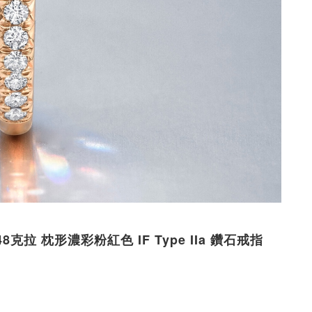
5.48克拉 枕形濃彩粉紅色 IF Type IIa 鑽石戒指