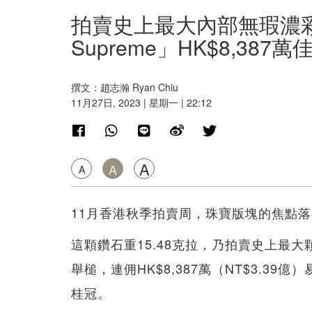
拍賣史上最大內部無瑕濃彩粉
Supreme」HK$8,387
撰文：趙志瀚 Ryan Chiu
11月27日, 2023 | 星期一 | 22:12
A
A
A
11月香港秋季拍賣周，珠寶版塊的焦點落在「T
這顆鑽石重15.48克拉，乃拍賣史上最
舉槌，連佣HK$8,387萬（NT$3.3
桂冠。