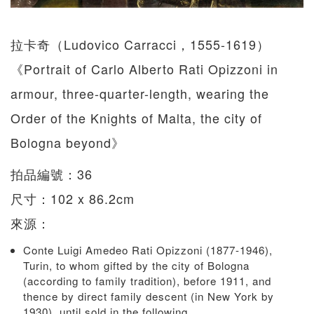
拉卡奇（Ludovico Carracci，1555-1619）
《Portrait of Carlo Alberto Rati Opizzoni in
armour, three-quarter-length, wearing the
Order of the Knights of Malta, the city of
Bologna beyond》
拍品編號：36
尺寸：102 x 86.2cm
來源：
Conte Luigi Amedeo Rati Opizzoni (1877-1946),
Turin, to whom gifted by the city of Bologna
(according to family tradition), before 1911, and
thence by direct family descent (in New York by
1930), until sold in the following,