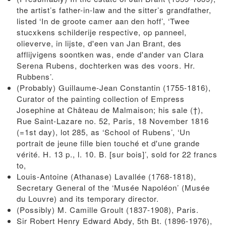
the artist’s father-in-law and the sitter’s grandfather,
listed ‘In de groote camer aan den hoff’, ‘Twee
stucxkens schilderije respective, op panneel,
olieverve, in lijste, d'een van Jan Brant, des
afflijvigens soontken was, ende d'ander van Clara
Serena Rubens, dochterken was des voors. Hr.
Rubbens’.
(Probably) Guillaume-Jean Constantin (1755-1816),
Curator of the painting collection of Empress
Josephine at Château de Malmaison; his sale (†),
Rue Saint-Lazare no. 52, Paris, 18 November 1816
(=1st day), lot 285, as ‘School of Rubens’, ‘Un
portrait de jeune fille bien touché et d'une grande
vérité. H. 13 p., l. 10. B. [sur bois]’, sold for 22 francs
to,
Louis-Antoine (Athanase) Lavallée (1768-1818),
Secretary General of the ‘Musée Napoléon’ (Musée
du Louvre) and its temporary director.
(Possibly) M. Camille Groult (1837-1908), Paris.
Sir Robert Henry Edward Abdy, 5th Bt. (1896-1976),