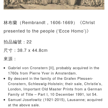
林布蘭（Rembrandt，1606-1669）《Christ
presented to the people (‘Ecce Homo’)》
拍品編號：22
尺寸：38.7 x 44.8cm
來源：
Gabriel von Cronstern [II], probably acquired in the
1760s from Pierre Yver in Amsterdam.
By descent in the family of the Grafen Plessen-
Cronstern, Schleswig-Holstein; their sale, Christie’s,
London, Important Old Master Prints from a German
Family of Title – Part I, 10 December 1991, lot 54.
Samuel Josefowitz (1921-2015), Lausanne; acquired
at the above sale.