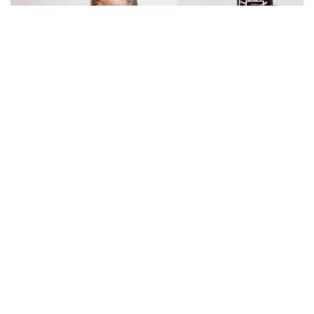
Feature Series 專題專訪
從不參展的古董教父 Eskenazi：他們
殺了我兩次
約8年前