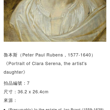
魯本斯（Peter Paul Rubens，1577-1640）
《Portrait of Clara Serena, the artist's
daughter》
拍品編號：7
尺寸：36.2 x 26.4cm
來源：
(Presumably) In the estate of Jan Brant (1559-1639),