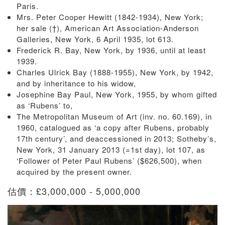
Paris.
Mrs. Peter Cooper Hewitt (1842-1934), New York;
her sale (†), American Art Association-Anderson
Galleries, New York, 6 April 1935, lot 613.
Frederick R. Bay, New York, by 1936, until at least
1939.
Charles Ulrick Bay (1888-1955), New York, by 1942,
and by inheritance to his widow,
Josephine Bay Paul, New York, 1955, by whom gifted
as ‘Rubens’ to,
The Metropolitan Museum of Art (inv. no. 60.169), in
1960, catalogued as ‘a copy after Rubens, probably
17th century’, and deaccessioned in 2013; Sotheby’s,
New York, 31 January 2013 (=1st day), lot 107, as
‘Follower of Peter Paul Rubens’ ($626,500), when
acquired by the present owner.
估價：£3,000,000 - 5,000,000