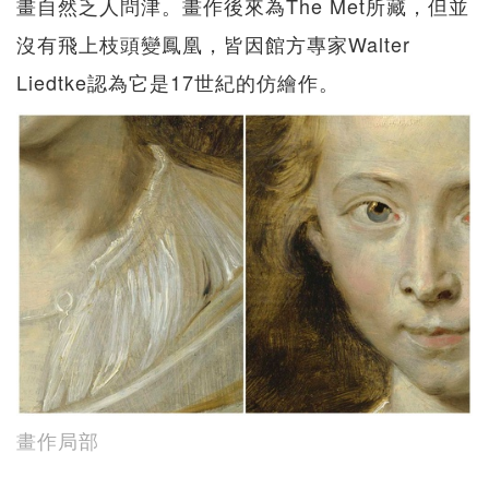
畫自然乏人問津。畫作後來為The Met所藏，但並
沒有飛上枝頭變鳳凰，皆因館方專家Walter
Liedtke認為它是17世紀的仿繪作。
畫作局部