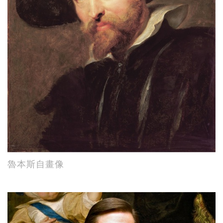
魯本斯自畫像