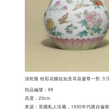
清乾隆 粉彩花蝶紋如意耳葫蘆尊一對 六
拍品編號：99
高度：23cm
來源：英國私人珍藏，1930年代購自倫