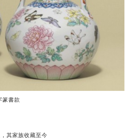
字篆書款
敦，其家族收藏至今