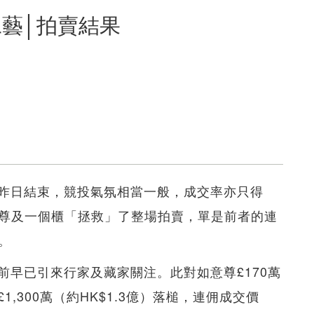
藝│拍賣結果
昨日結束，競投氣氛相當一般，成交率亦只得
對尊及一個櫃「拯救」了整場拍賣，單是前者的連
。
前早已引來行家及藏家關注。此對如意尊£170萬
,300萬（約HK$1.3億）落槌，連佣成交價