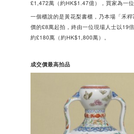
£1,472萬（約HK$1.47億），買家為
一個櫃說的是黃花梨書櫃，乃本場「禾稈
價的£8萬起拍，終由一位現場人士以19倍的
約£180萬（約HK$1,800萬）。
成交價最高拍品