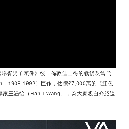
0萬的《舉臂男子頭像》後，倫敦佳士得的戰後及當代
n，1908-1992）巨作，估價£7,000萬的《紅色
專家王涵怡（Han-I Wang），為大家親自介紹這