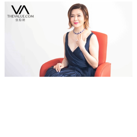
Auctions News 拍賣新聞
估價HK$1億藍寶石項鍊 關之琳貴氣
演繹
超過7年前