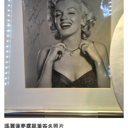
瑪麗蓮夢露親筆簽名照片