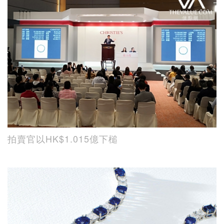
拍賣官以HK$1.015億下槌