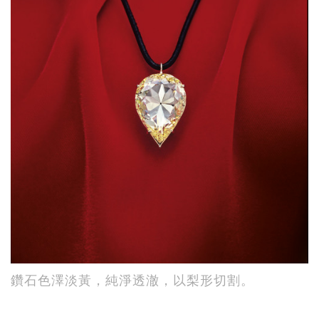
鑽石色澤淡黃，純淨透澈，以梨形切割。