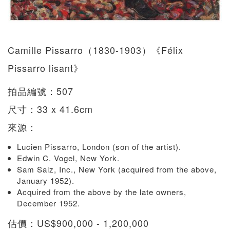
Camille Pissarro（1830-1903）《Félix
Pissarro lisant》
拍品編號：507
尺寸：33 x 41.6cm
來源：
Lucien Pissarro, London (son of the artist).
Edwin C. Vogel, New York.
Sam Salz, Inc., New York (acquired from the above,
January 1952).
Acquired from the above by the late owners,
December 1952.
估價：US$900,000 - 1,200,000