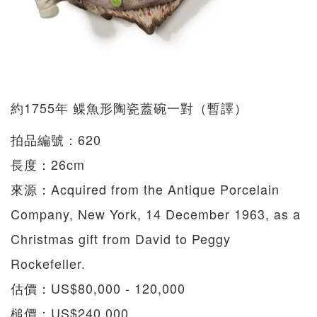
約1755年 鲽魚形陶瓷蓋碗一對（暫譯）
拍品編號：620
長度：26cm
來源：Acquired from the Antique Porcelain
Company, New York, 14 December 1963, as a
Christmas gift from David to Peggy
Rockefeller.
估價：US$80,000 - 120,000
槌價：US$240,000