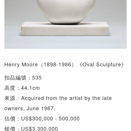
Henry Moore（1898-1986）《Oval Sculpture》
拍品編號：535
高度：44.1cm
來源：Acquired from the artist by the late
owners, June 1967.
估價：US$300,000 - 500,000
槌價：US$3,300,000