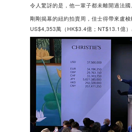
令人驚訝的是，他一輩子都未離開過法國
剛剛揭幕的紐約拍賣周，佳士得帶來盧梭
US$4,353萬（HK$3.4億；NT$1