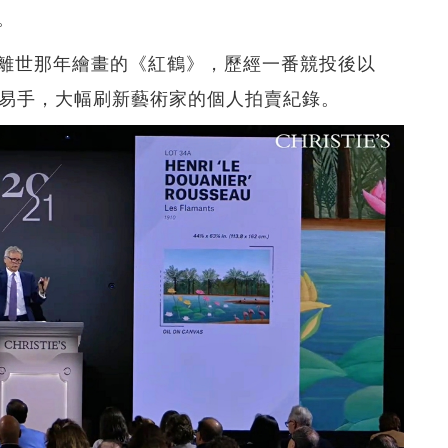
。
離世那年繪畫的《紅鶴》，歷經一番競投後以
3.1億）易手，大幅刷新藝術家的個人拍賣紀錄。