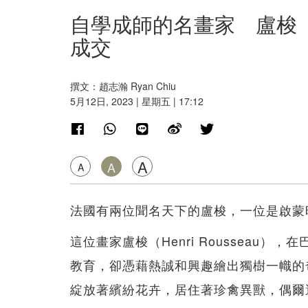
自學成師的名畫家 盧梭《
成交
撰文：趙志瀚 Ryan Chiu
5月12日, 2023 | 星期五 | 17:12
A
A
A
法國有兩位聞名天下的盧梭，一位是啟蒙
這位畫家盧梭（Henri Rousseau
教育，卻憑藉熱誠和興趣繪出獨樹一幟的
綻放著繽紛花卉，居住著珍禽異獸，偶爾