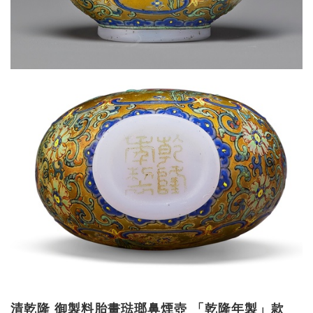
清乾隆 御製料胎畫琺瑯鼻煙壺 「乾隆年製」款