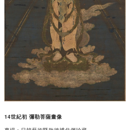
14世紀初 彌勒菩薩畫像
專場：日韓藝術暨敖德博伉儷珍藏