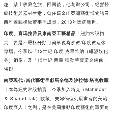
趣，踏上收藏之旅。回國後，他創辦公司，經營醫
療技術與器材生意，曾任舊金山亞洲藝術博物館及
西雅圖藝術館董事局成員，2019年因病離世。
紐約常設拍
印度、喜瑪拉雅及東南亞工藝精品｜
賣，要是不嚴格分類可簡單視為佛教/印度教造像
專場。今季以「12世紀 印度 克里希納（毗濕奴化
身）銅像」及「15世紀 西藏 彌勒菩薩鎏金銅像」
領銜。
南亞現代+當代藝術呈獻馬辛德及沙拉德·塔克收藏
本為紐約常設拍賣，今季加入塔克（Mahinder
｜
＆ Sharad Tak）收藏。夫婦倆位列最富有的美籍
印度裔人士之列，是在美國推動印度藝術的重要角