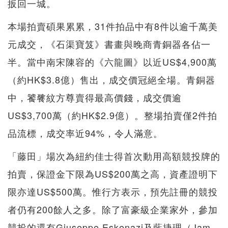
扳回一城。
本場拍賣碩果累累，31件拍品中有8件以逾千萬美
元成交，《石渠寶笈》書畫與晚商青銅器各佔一
半。當中南宋陳容的《六龍圖》以近US$4,900萬
（約HK$3.8億）售出，成交價冠絕全場。青銅器
中，饕餮紋方尊賣得最高價錢，成交價逾
US$3,700萬（約HK$2.9億）。整場拍賣僅2件拍
品流標，成交率近94%，令人滿意。
「藤田」場次為紐約佳士得首次動用高額競投牌的
拍賣，保證金下限為US$200萬之高，資產證明下
限亦達US$500萬。惟行方表示，預先註冊的競投
者仍有200餘人之多。除了富豪級企業家外，參加
競投的還有Giuseppe Eskenazi及藍捷理（Jam