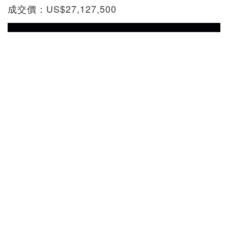
成交價：US$27,127,500
石渠寶笈 記載為李公麟（上等） 便橋會盟圖 水墨
紙本 手卷
拍品編號：508