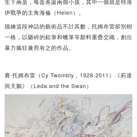
生下兩蛋，每蛋各誕兩個小孩，其中一個就是特洛
伊戰爭的主角海倫（Helen）。
描繪這段神話的藝術品不計其數，托姆布雷卻別樹
一格，以砸碎的鉛筆和蠟筆等顏料重疊交織，創出
暴力瘋狂兼而有之的作品。
賽·托姆布雷（Cy Twombly，1928-2011）《莉達
與天鵝》（Leda and the Swan）