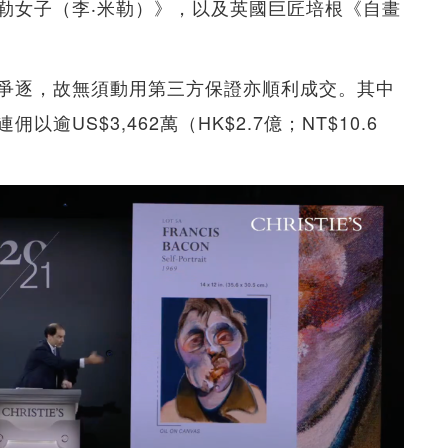
勒女子（李‧米勒）》，以及英國巨匠培根《自畫
爭逐，故無須動用第三方保證亦順利成交。其中
US$3,462萬（HK$2.7億；NT$10.6