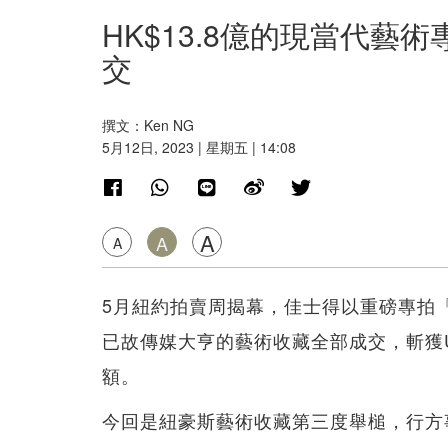
HK$13.8億的現當代藝術專
交
撰文：Ken NG
5月12日, 2023 | 星期五 | 14:08
A
A
A
5月紐約拍賣周揭幕，佳士得以重磅專拍「S
已故傳媒大亨的藝術收藏全部成交，斬獲US$1
額。
今回是紐豪斯藝術收藏第三度舉槌，行方