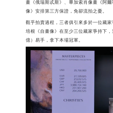
畫《俄瑞斯忒斯》、畢加索肖像畫《阿爾
像》安排第三方保證，免卻流拍之憂。
觀乎拍賣過程，三者俱引來多於一位藏家
培根《自畫像》在至少三位藏家爭持下，連佣以逾
億）易手，拿下本場冠軍。