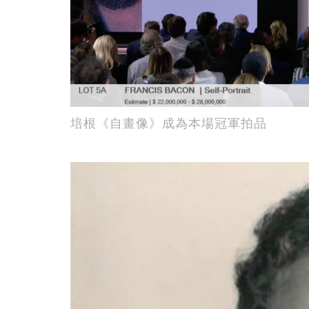
培根《自畫像》成為本場冠軍拍品