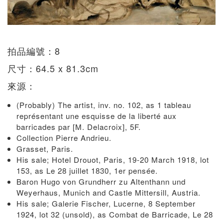
拍品編號：8
尺寸：64.5 x 81.3cm
來源：
(Probably) The artist, inv. no. 102, as 1 tableau
représentant une esquisse de la liberté aux
barricades par [M. Delacroix], 5F.
Collection Pierre Andrieu.
Grasset, Paris.
His sale; Hotel Drouot, Paris, 19-20 March 1918, lot
153, as Le 28 juillet 1830, 1er pensée.
Baron Hugo von Grundherr zu Altenthann und
Weyerhaus, Munich and Castle Mittersill, Austria.
His sale; Galerie Fischer, Lucerne, 8 September
1924, lot 32 (unsold), as Combat de Barricade, Le 28