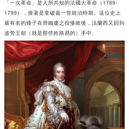
「一次革命」是人所共知的法國大革命（1789-
1799），接著是拿破崙一世統治時期。這位史上
最有名的矮子在滑鐵盧之役慘敗後，法蘭西又回到
波旁王朝（就是那些姓路易的）手中。