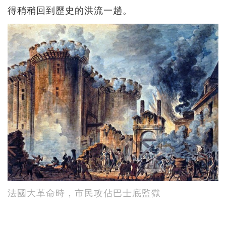
得稍稍回到歷史的洪流一趟。
法國大革命時，市民攻佔巴士底監獄