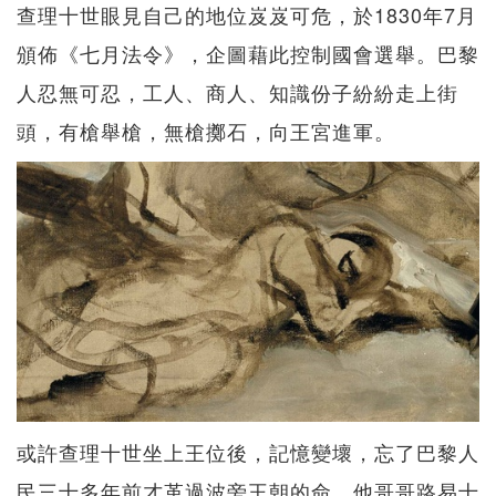
查理十世眼見自己的地位岌岌可危，於1830年7月
頒佈《七月法令》，企圖藉此控制國會選舉。巴黎
人忍無可忍，工人、商人、知識份子紛紛走上街
頭，有槍舉槍，無槍擲石，向王宮進軍。
或許查理十世坐上王位後，記憶變壞，忘了巴黎人
民三十多年前才革過波旁王朝的命，他哥哥路易十