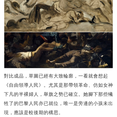
對比成品，草圖已經有大致輪廓，一看就會想起
《自由領導人民》。尤其是那帶領革命、仿如女神
下凡的半裸婦人，舉旗之勢已確立。她腳下那些犧
牲了的巴黎人民亦已就位，唯一是旁邊的小孩未出
現，應該是較後期的構思。