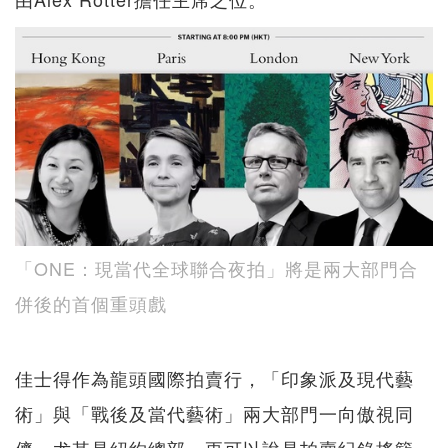
「ONE：現當代全球聯合夜拍」將是兩大部門合
併後的首個重頭戲
佳士得作為龍頭國際拍賣行，「印象派及現代藝
術」與「戰後及當代藝術」兩大部門一向傲視同