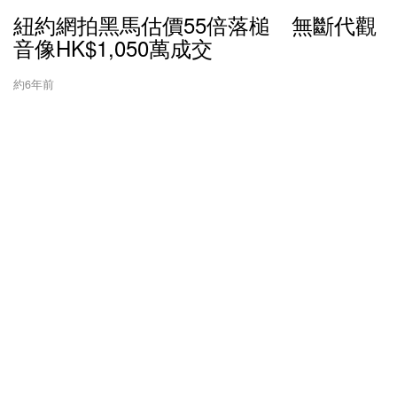
紐約網拍黑馬估價55倍落槌 無斷代觀
音像HK$1,050萬成交
約6年前