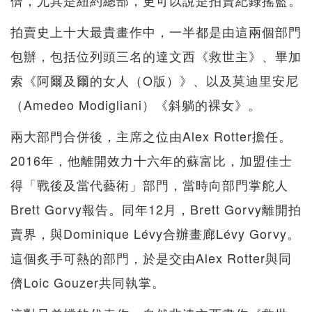
儕，尤其是紐約總部，更可以說是拍賣紀錄搖籃。
拍賣史上十大最貴畫作中，一半都是由這兩個部門
包辦，包括位列頭三名的達文西《救世主》、畢加
索《阿爾及爾的女人（O版）》、以及莫迪里安尼
（Amedeo Modigliani）《斜躺的裸女》。
兩大部門合併後，主席之位由Alex Rotter擔任。
2016年，他離開效力十六年的蘇富比，加盟佳士
得「戰後及當代藝術」部門，當時向部門掌舵人
Brett Gorvy報告。同年12月，Brett Gorvy離開拍
賣界，與Dominique Lévy合辦畫廊Lévy Gorvy。
這個炙手可熱的部門，於是交由Alex Rotter與同
儕Loic Gouzer共同執掌。