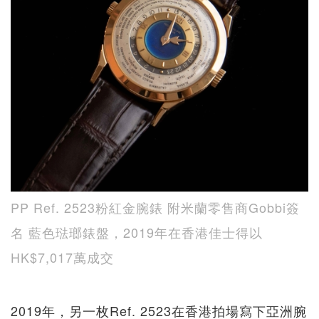
PP Ref. 2523粉紅金腕錶 附米蘭零售商Gobbi簽
名 藍色琺瑯錶盤，2019年在香港佳士得以
HK$7,017萬成交
2019年，另一枚Ref. 2523在香港拍場寫下亞洲腕