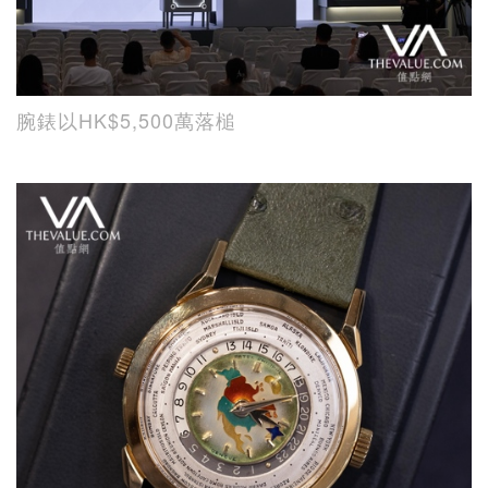
腕錶以HK$5,500萬落槌