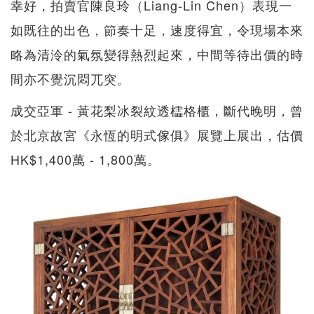
幸好，拍賣官陳良玲（Liang-Lin Chen）表現一
如既往的出色，節奏十足，速度得宜，令現場本來
略為清泠的氣氛變得熱烈起來，中間等待出價的時
間亦不覺沉悶兀突。
成交亞軍 - 黃花梨冰裂紋透櫺格櫃，斷代晚明，曾
於北京故宮《永恆的明式傢俱》展覽上展出，估價
HK$1,400萬 - 1,800萬。