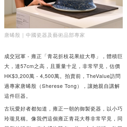
唐晞殷｜中國瓷器及藝術品部專家
成交冠軍 - 雍正「青花折枝花果紋大尊」，體積巨
大，達57cm之高，且重量十足，非常罕見，估價
HK$3,200萬 - 4,500萬。拍賣前，TheValue訪問
過專家唐晞殷（Sherese Tong），讓她親自講解
這件巨器。
古玩愛好者都知道，雍正一朝的御製瓷器，以小巧
玲瓏見稱。像我們這個雍正青花大尊非常罕見，同