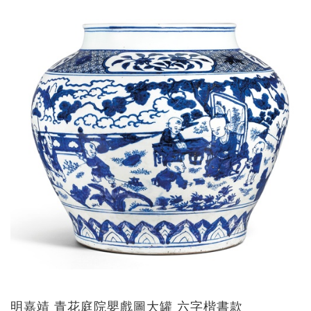
明嘉靖 青花庭院嬰戲圖大罐 六字楷書款