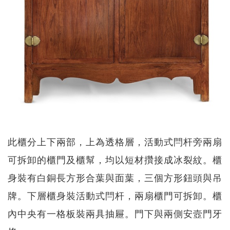
此櫃分上下兩部，上為透格層，活動式閂杆旁兩扇
可拆卸的櫃門及櫃幫，均以短材攢接成冰裂紋。櫃
身裝有白銅長方形合葉與面葉，三個方形鈕頭與吊
牌。下層櫃身裝活動式閂杆，兩扇櫃門可拆卸。櫃
內中央有一格板裝兩具抽屜。門下與兩側安壼門牙