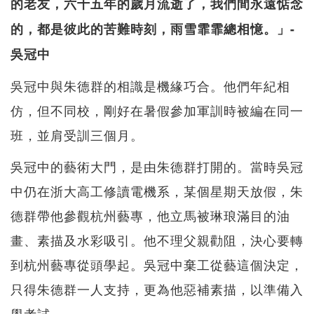
的老友，六十五年的歲月流逝了，我們間永遠惦念
的，都是彼此的苦難時刻，雨雪霏霏總相憶。」-
吳冠中
吳冠中與朱德群的相識是機緣巧合。他們年紀相
仿，但不同校，剛好在暑假參加軍訓時被編在同一
班，並肩受訓三個月。
吳冠中的藝術大門，是由朱德群打開的。當時吳冠
中仍在浙大高工修讀電機系，某個星期天放假，朱
德群帶他參觀杭州藝專，他立馬被琳琅滿目的油
畫、素描及水彩吸引。他不理父親勸阻，決心要轉
到杭州藝專從頭學起。吳冠中棄工從藝這個決定，
只得朱德群一人支持，更為他惡補素描，以準備入
學考試。