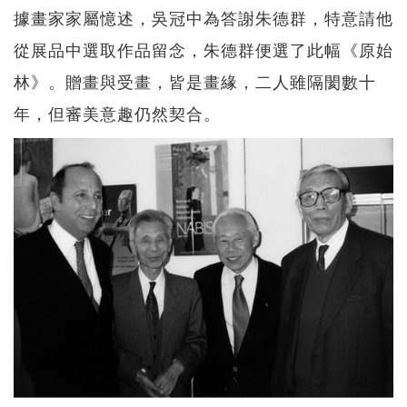
據畫家家屬憶述，吳冠中為答謝朱德群，特意請他
從展品中選取作品留念，朱德群便選了此幅《原始
林》。贈畫與受畫，皆是畫緣，二人雖隔閡數十
年，但審美意趣仍然契合。