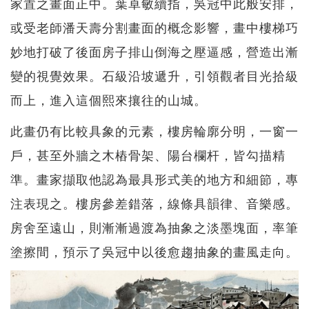
家置之畫面正中。葉卓敏續指，吳冠中此般安排，
或受老師潘天壽分割畫面的概念影響，畫中樓梯巧
妙地打破了後面房子排山倒海之壓逼感，營造出漸
變的視覺效果。石級沿坡遞升，引領觀者目光拾級
而上，進入這個熙來攘往的山城。
此畫仍有比較具象的元素，樓房輪廓分明，一窗一
戶，甚至外牆之木樁骨架、陽台欄杆，皆勾描精
準。畫家擷取他認為最具形式美的地方和細節，專
注表現之。樓房參差錯落，線條具韻律、音樂感。
房舍至遠山，則漸漸過渡為抽象之淡墨塊面，率筆
塗擦間，預示了吳冠中以後愈趨抽象的畫風走向。