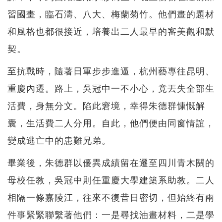
習國畫，臨石濤、八大、梅蘭菊竹。他們畫的題材
和風格也都很接近，培養出二人最早的審美觀和默
契。
至抗戰時，隨著日軍步步進逼，杭州藝專往昆明、
重慶內遷。路上，吳冠中一不小心，竟丟失全部生
活費，身無分文。陷此窘境，幸得朱德群慷慨解
囊，生活費二人分用。自此，他們便由同窗情誼，
變成逃亡中的患難兄弟。
畢業後，朱德群以優異成績留在遷至四川青木關的
母校任教，吳冠中則任重慶大學建築系助教。二人
相隔一條嘉陵江，往來不復昔日密切，但始終有兩
件事緊緊聯繫著他們：一是尋找油畫材料，二是學