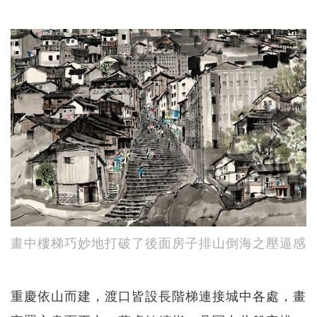
畫中樓梯巧妙地打破了後面房子排山倒海之壓逼感
重慶依山而建，渡口皆設長階梯連接城中各處，畫