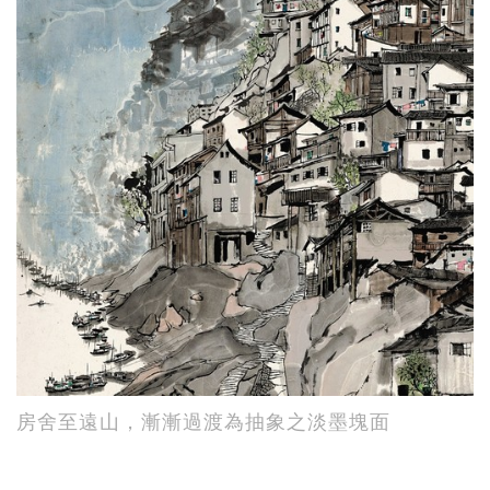
房舍至遠山，漸漸過渡為抽象之淡墨塊面