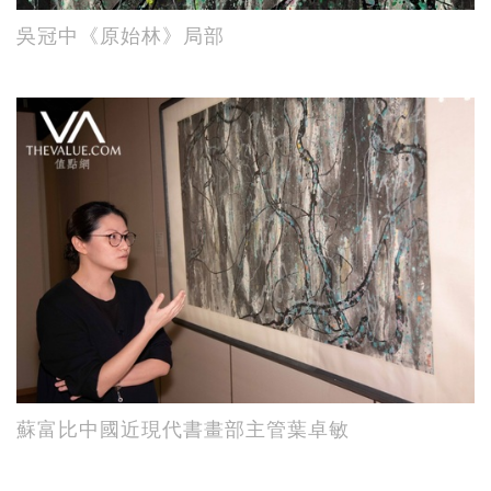
吳冠中《原始林》局部
蘇富比中國近現代書畫部主管葉卓敏