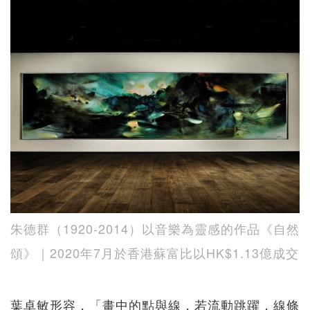
朱德群（1920-2014）以音樂為靈感的作品《自然
頌》｜2020年7月於香港蘇富比以HK$1.13億成交
葉卓敏形容，「畫中的點與線，若流動跳躍，線條