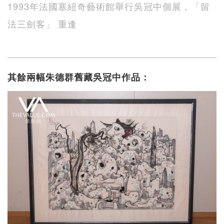
1993年法國塞紐奇藝術館舉行吳冠中個展，「留
法三劍客」 重逢
其餘兩幅朱德群舊藏吳冠中作品：