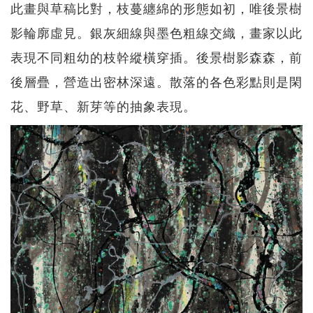
此畫與草稿比對，枝蔓纏綿的形態如初，唯後景樹
影輪廓虛見。銀灰細線與墨色粗線交織，畫家以此
表現不同粗幼的枝幹縱橫穿插。後景樹影森森，前
後層疊，營造出密林深遠。散落的各色彩點則是閑
花、野草、新芽等的抽象表現。