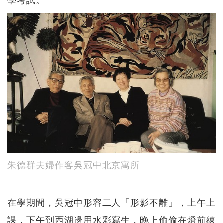
朱德群夫婦作客吳冠中北京寓所
在學期間，吳冠中形容二人「形影不離」，上午上
課，下午到西湖邊用水彩寫生，晚上偷偷在燈前練