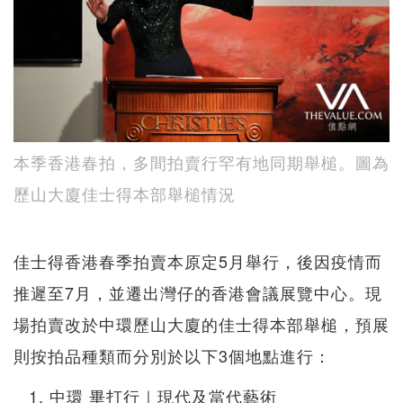
本季香港春拍，多間拍賣行罕有地同期舉槌。圖為
歷山大廈佳士得本部舉槌情況
佳士得香港春季拍賣本原定5月舉行，後因疫情而
推遲至7月，並遷出灣仔的香港會議展覽中心。現
場拍賣改於中環歷山大廈的佳士得本部舉槌，預展
則按拍品種類而分別於以下3個地點進行：
中環 畢打行｜現代及當代藝術