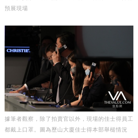
預展現場
據筆者觀察，除了拍賣官以外，現場的佳士得員工
都戴上口罩。圖為歷山大廈佳士得本部舉槌情況