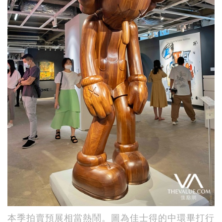
本季拍賣預展相當熱鬧。圖為佳士得的中環畢打行