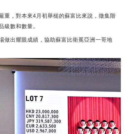
嚴重，對本來4月初舉槌的蘇富比來說，徵集階
品級數和數量。
場做出耀眼成績，協助蘇富比衛冕亞洲一哥地
。