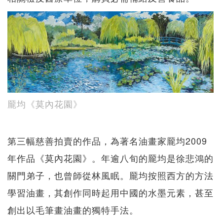
龎均《莫內花園》
第三幅慈善拍賣的作品，為著名油畫家龎均2009
年作品《莫內花園》。年逾八旬的龎均是徐悲鴻的
關門弟子，也曾師從林風眠。龎均按照西方的方法
學習油畫，其創作同時起用中國的水墨元素，甚至
創出以毛筆畫油畫的獨特手法。