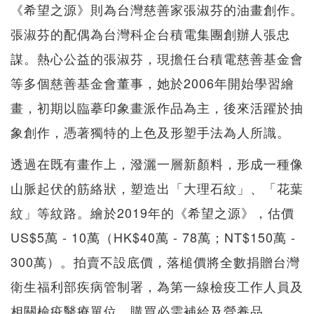
《希望之源》則為台灣慈善家張淑芬的油畫創作。
張淑芬的配偶為台灣科企台積電集團創辦人張忠
謀。熱心公益的張淑芬，現擔任台積電慈善基金會
等多個慈善基金會董事，她於2006年開始學習繪
畫，初期以臨摹印象畫派作品為主，後來活躍於抽
象創作，憑著獨特的上色及形塑手法為人所識。
透過在既有畫作上，潑灑一層新顏料，形成一種像
山脈起伏的筋絡狀，塑造出「大理石紋」、「花葉
紋」等紋路。繪於2019年的《希望之源》，估價
US$5萬 - 10萬（HK$40萬 - 78萬；NT$150萬 -
300萬）。拍賣不設底價，落槌價將全數捐贈台灣
衛生福利部疾病管制署，為第一線檢疫工作人員及
相關檢疫醫療單位，購買必需補給及營養品。