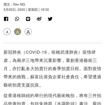
撰文：Ken NG
3月05日, 2020 | 星期四 | 19:32
A
A
A
新冠肺炎（COVID-19，俗稱武漢肺炎）疫情肆
虐，為兩岸三地帶來沉重影響，重創香港藝術三
月，亦打亂各大拍賣行的春季拍賣日程。面對疫情
帶來的挑戰，蘇富比肩負企業社會責任，希望透過
藝術拍賣支援抗疫。
從香港移師紐約舉行的現代藝術晚拍，將有三件拍
品慈善拍賣，包括朱德群《水調歌頭》書法、龎均