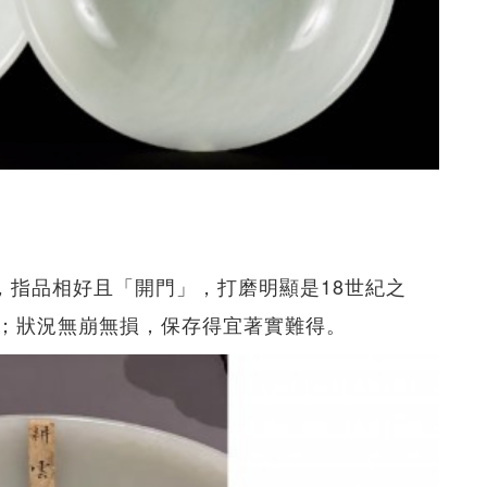
玉器，指品相好且「開門」，打磨明顯是18世紀之
；狀況無崩無損，保存得宜著實難得。