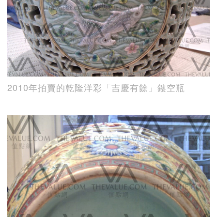
2010年拍賣的乾隆洋彩「吉慶有餘」鏤空瓶