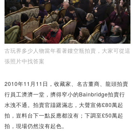
古玩界多少人物當年看著鏤空瓶拍賣，大家可從這
張照片中找答案
2010年11月11日，收藏家、名古董商、龍頭拍賣
行員工濟濟一堂，擠得窄小的Bainbridge拍賣行
水洩不通。拍賣官躊躇滿志，大聲宣佈£80萬起
拍，豈料台下一點反應都沒有；下調至£50萬起
拍，現場仍然沒有起色。