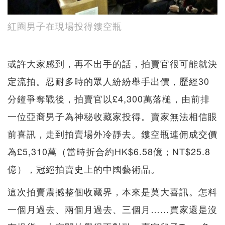
紅圈男子在現場投得鏤空瓶
或許大家感到，再不出手的話，拍賣官很可能就決
定流拍。忍耐多時的眾人紛紛舉手出價，歷經30
分鐘爭奪戰後，拍賣官以£4,300萬落槌，由前排
一位亞裔男子為神秘收藏家投得。賣家無法相信眼
前喜訊，走到拍賣場外冷靜去。鏤空瓶連佣成交價
為£5,310萬（當時折合約HK$6.58億；NT$25.8
億），冠絕拍賣史上的中國藝術品。
這次拍賣震撼整個收藏界，本來是莫大喜訊。怎料
一個月過去、兩個月過去、三個月……買家還是沒