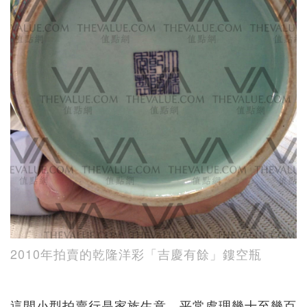
2010年拍賣的乾隆洋彩「吉慶有餘」鏤空瓶
這間小型拍賣行是家族生意，平常處理幾十至幾百