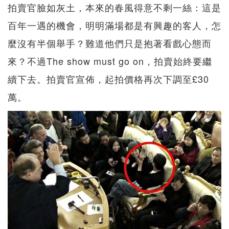
拍賣官臉如灰土，本來的春風得意不剩一絲：這是
百年一遇的機會，明明滿場都是有興趣的客人，怎
麼沒有半個舉手？難道他們只是抱著看戲心態而
來？不過The show must go on，拍賣始終要繼
續下去。拍賣官宣佈，起拍價格再次下調至£30
萬。