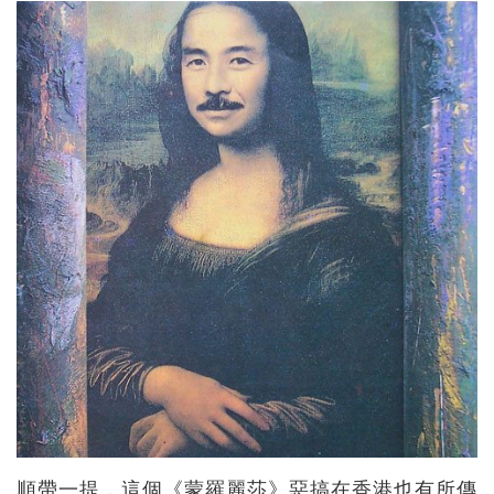
順帶一提，這個《蒙羅麗莎》惡搞在香港也有所傳