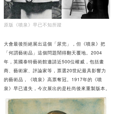
原版《噴泉》早已不知所蹤
大會最後拒絕展出這個「尿兜」，但《噴泉》把
「何謂藝術品」這個問題鬧得翻天覆地。2004
年，英國泰特藝術館邀請近500位權威，包括畫
商、藝術家、評論家等，票選20世紀最具影響力
的藝術品，《噴泉》高票奪冠。1917年的《噴
泉》早已遺失，今次展出的是杜尚後來重製版本。