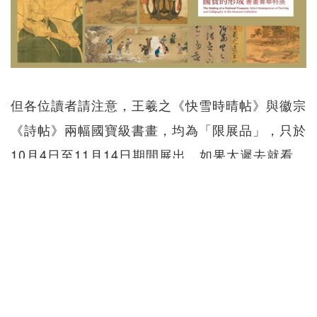
但各位讀者請注意，王羲之《快雪時晴帖》與徽宗
《詩帖》兩幅國寶級書畫，均為「限展品」，只於
10月4日至11月14日期間展出，如果太遲去就看
不到了。而唐寅《溪山漁隱》亦為國寶級別，不過
並不在「限展品」之列，整個展期都能欣賞。
「國寶的形成－書畫菁華特展」