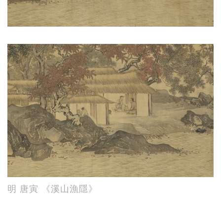
明 唐寅 《溪山漁隱》