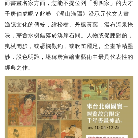
而書畫名家方面，怎能不提位列「明四家」的大才
子唐伯虎呢？此卷 《溪山漁隱》沿承元代文人畫
漁隱文化的傳統，繪松樹、丹楓黃葉，瀑布流泉掩
映，茅舍水榭錯落於溪岸石間。人物或促膝對酌，
曳杖閒步，或憑欄觀釣，或吹笛濯足。全畫筆精墨
妙，設色明艷，堪稱唐寅繪畫藝術中最具代表性的
經典之作。