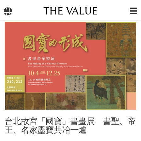
THE VALUE
台北故宮「國寶」書畫展 書聖、帝
王、名家墨寶共冶一爐