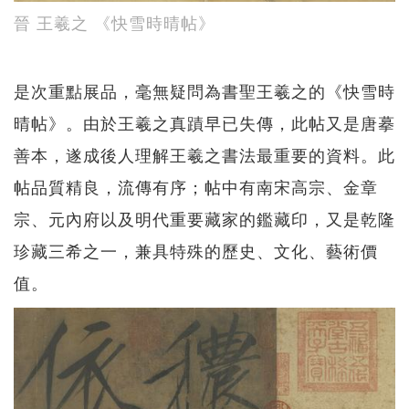
晉 王羲之 《快雪時晴帖》
是次重點展品，毫無疑問為書聖王羲之的《快雪時
晴帖》。由於王羲之真蹟早已失傳，此帖又是唐摹
善本，遂成後人理解王羲之書法最重要的資料。此
帖品質精良，流傳有序；帖中有南宋高宗、金章
宗、元內府以及明代重要藏家的鑑藏印，又是乾隆
珍藏三希之一，兼具特殊的歷史、文化、藝術價
值。