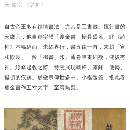
宋 徽宗 《詩帖》
自古帝王多有鍾情書法，尤其是工書畫、擅行書的
宋徽宗，他自創字體「瘦金書」極具盛名。此《詩
帖》本幅絹面，朱絲界行，書五律一首，末題「宣
和殿製」，鈐「御書」印。通卷筆畫細瘦，健拔有
神。線條起收之際，特意展現藏鋒、露鋒、使轉、
提頓的痕跡。然徽宗傳世多中、小楷題簽，惟此卷
瘦金書作五寸大字，至寶無疑。