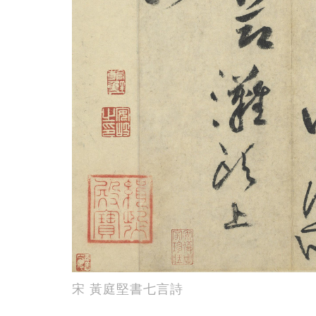
宋 黃庭堅書七言詩