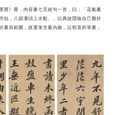
墨寶》冊，內容書七言絕句一首，曰：「花氣薰
所似，八節灘頭上水船。」以典故隱喻自己難於
於書寫範圍，故運筆含蓄內斂，以勁直的筆畫，