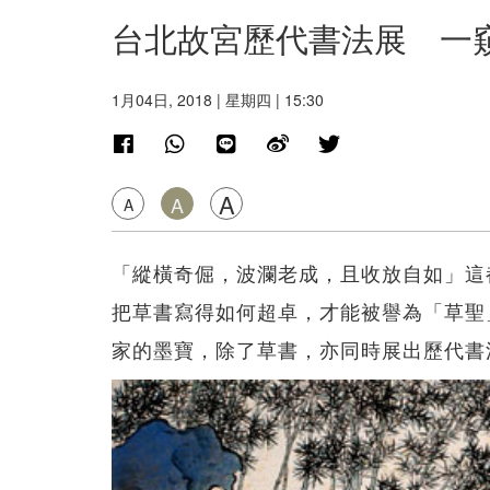
台北故宮歷代書法展 一
1月04日, 2018 | 星期四 | 15:30
A
A
A
「縱橫奇倔，波瀾老成，且收放自如」這
把草書寫得如何超卓，才能被譽為「草聖
家的墨寶，除了草書，亦同時展出歷代書