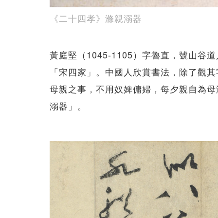
《二十四孝》滌親溺器
黃庭堅（1045-1105）字魯直，號山
「宋四家」。中國人欣賞書法，除了觀其
母親之事，不用奴婢傭婦，每夕親自為母
溺器」。