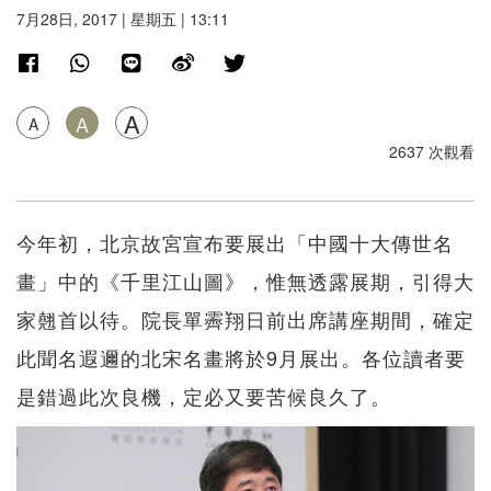
7月28日, 2017 | 星期五 | 13:11
A
A
A
2637 次觀看
今年初，北京故宮宣布要展出「中國十大傳世名
畫」中的《千里江山圖》，惟無透露展期，引得大
家翹首以待。院長單霽翔日前出席講座期間，確定
此聞名遐邇的北宋名畫將於9月展出。各位讀者要
是錯過此次良機，定必又要苦候良久了。