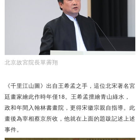
北京故宮院長單霽翔
《千里江山圖》出自王希孟之手，這位北宋著名宮
廷畫家繪此作時年僅18。王希孟擅繪青山綠水，
政和年間入翰林書畫院，更得宋徽宗親自指導。此
畫後為宰相蔡京所收，他就在上面的題跋記述上述
事件。