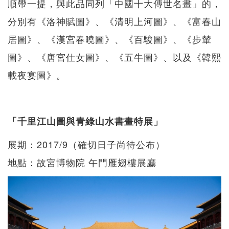
順帶一提，與此品同列「中國十大傳世名畫」的，
分別有《洛神賦圖》、《清明上河圖》、《富春山
居圖》、《漢宮春曉圖》、《百駿圖》、《步輦
圖》、《唐宮仕女圖》、《五牛圖》、以及《韓熙
載夜宴圖》。
「千里江山圖與青綠山水書畫特展」
展期：2017/9（確切日子尚待公布）
地點：故宮博物院 午門雁翅樓展廳