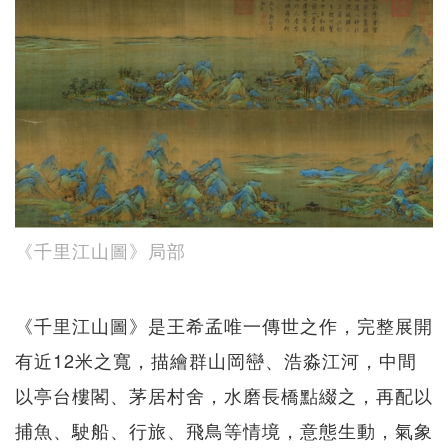
《千里江山圖》局部
《千里江山圖》是王希孟唯一傳世之作，完整展開
有近12米之寬，描繪群山岡巒、浩淼江河，中間
以亭台樓閣、茅居村舍，水磨長橋點綴之，再配以
捕魚、駛船、行旅、飛鳥等情境，意態生動，氣象