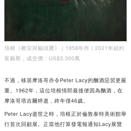
培根《教宗與貓頭鷹》｜1958年作｜2021年紐約
富藝斯，成交價：US$3,300萬
不過，移居摩洛哥亦令Peter Lacy的酗酒惡習更嚴
重。1962年，這位培根情郎最後便因為酗酒，在
摩洛哥塔吉爾猝逝，終年僅46歲。
Peter Lacy逝世之時，培根正於倫敦泰特美術館舉
行首次回顧展。正當他打算發電報通知Lacy展覽