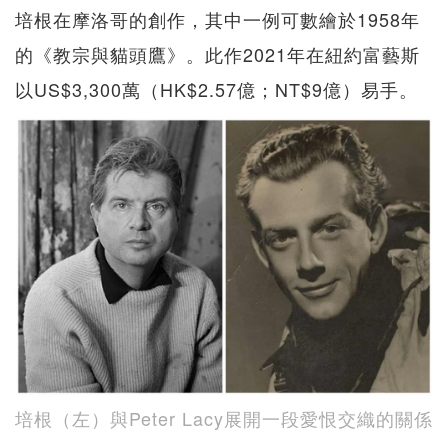
培根在摩洛哥的創作，其中一例可數繪於1958年
的《教宗與貓頭鷹》。此作2021年在紐約富藝斯
以US$3,300萬（HK$2.57億；NT$9億）易手。
培根（左）與Peter Lacy展開一段愛恨交織的關係