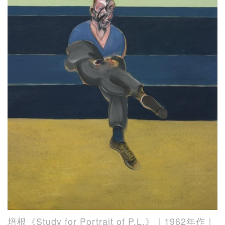
培根《Study for Portrait of P.L.》｜1962年作｜