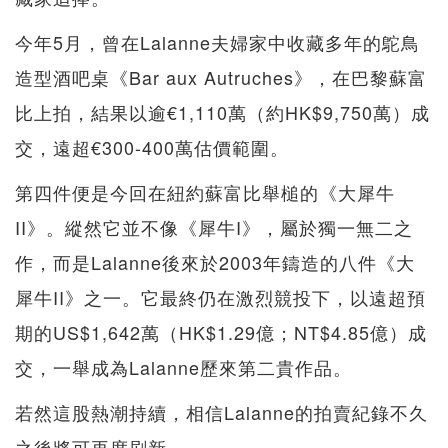
今年5月，曾在Lalanne夫婦家中收藏多年的鴕鳥
造型酒吧桌《Bar aux Autruches》，在巴黎蘇富
比上拍，結果以逾€1,110萬（約HK$9,750萬）成
交，遠超€300-400萬估價範圍。
第四件便是今回在紐約蘇富比舉槌的《大犀牛
II》。縱然它並不像《犀牛I》，屬於獨一無二之
作，而是Lalanne後來於2003年鑄造的八件《大
犀牛II》之一。它最終仍在激烈競投下，以遠超預
期的US$1,642萬（HK$1.29億；NT$4.85億）成
交，一舉成為Lalanne歷來第二貴作品。
若然這股熱潮持續，相信Lalanne的拍賣紀錄不久
之後將可再度刷新。