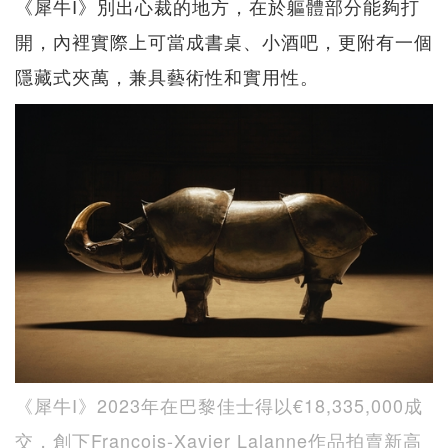
《犀牛I》別出心裁的地方，在於軀體部分能夠打
開，內裡實際上可當成書桌、小酒吧，更附有一個
隱藏式夾萬，兼具藝術性和實用性。
《犀牛I》2023年在巴黎佳士得以€18,335,000成
交，創下François-Xavier Lalanne作品拍賣新高