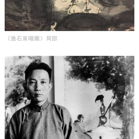
《激石泉咽圖》局部