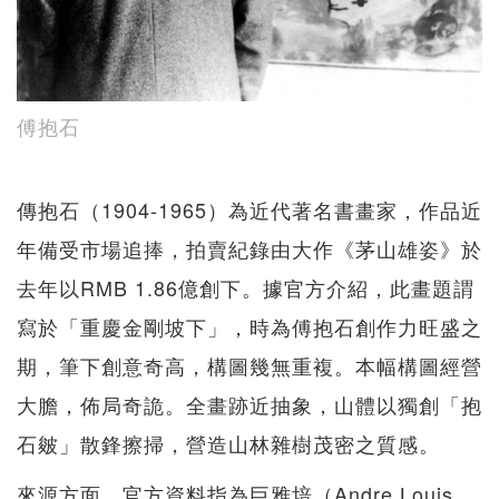
傅抱石
傳抱石（1904-1965）為近代著名書畫家，作品近
年備受市場追捧，拍賣紀錄由大作《茅山雄姿》於
去年以RMB 1.86億創下。據官方介紹，此畫題謂
寫於「重慶金剛坡下」，時為傅抱石創作力旺盛之
期，筆下創意奇高，構圖幾無重複。本幅構圖經營
大膽，佈局奇詭。全畫跡近抽象，山體以獨創「抱
石皴」散鋒擦掃，營造山林雜樹茂密之質感。
來源方面，官方資料指為巨雅培（Andre Louis