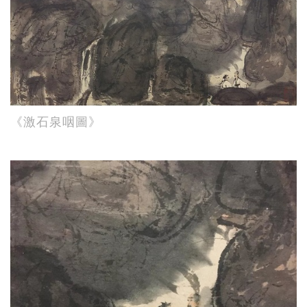
《激石泉咽圖》