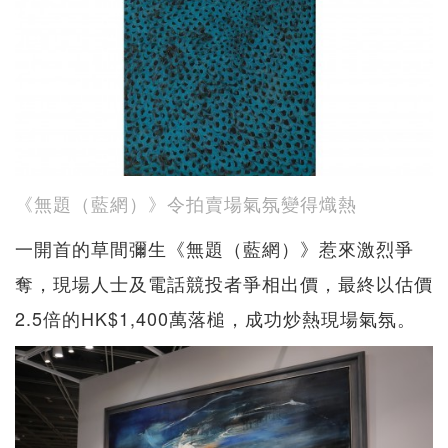
《無題（藍網）》令拍賣場氣氛變得熾熱
一開首的草間彌生《無題（藍網）》惹來激烈爭
奪，現場人士及電話競投者爭相出價，最終以估價
2.5倍的HK$1,400萬落槌，成功炒熱現場氣氛。