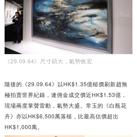
《29.09.64》尺寸碩大，氣勢恢宏
隨後的《29.09.64》以HK$1.35億槌價刷新趙無
極拍賣世界紀錄，連佣金成交價近HK$1.53億，
現場兩度掌聲雷動，氣勢大盛。常玉的《白瓶花
卉》亦以HK$6,500萬落槌，比最高估價超出
HK$1,000萬。