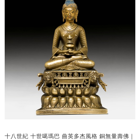
十八世紀 十世噶瑪巴 曲英多杰風格 銅無量壽佛｜