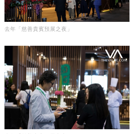
去年「慈善貴賓預展之夜」