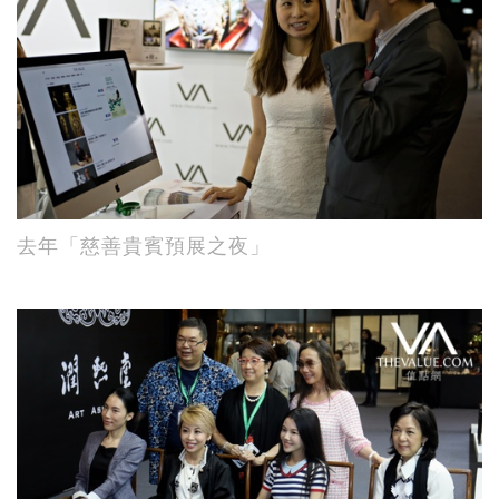
去年「慈善貴賓預展之夜」