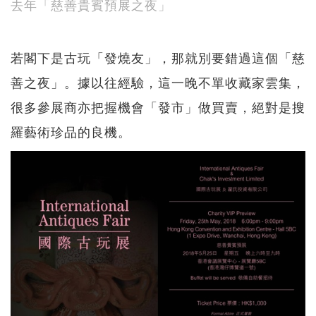
去年「慈善貴賓預展之夜」
若閣下是古玩「發燒友」，那就別要錯過這個「慈
善之夜」。據以往經驗，這一晚不單收藏家雲集，
很多參展商亦把握機會「發市」做買賣，絕對是搜
羅藝術珍品的良機。