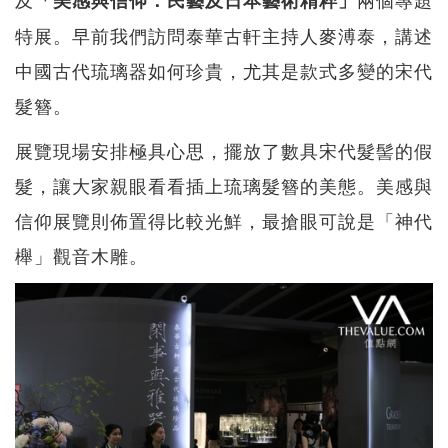
特展。早前我們訪問泰華古軒主持人麥溥泰，講述
中國古代琉璃器如何珍貴，尤其是款式多變的宋代
髮簪。
展覽現場安排極具心思，擺放了數具宋代髮髻的假
髮，讓大家親眼看看插上琉璃髮簪的美態。美感與
信仰展覽則佈置得比較光鮮，最搶眼可說是「神代
櫸」觀音木雕。