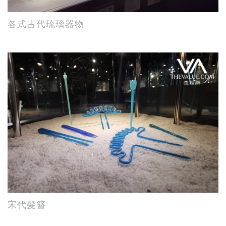
各式古代琉璃器物
宋代髮簪