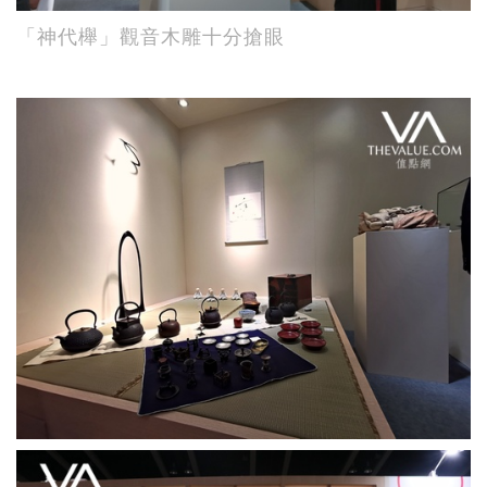
「神代櫸」觀音木雕十分搶眼