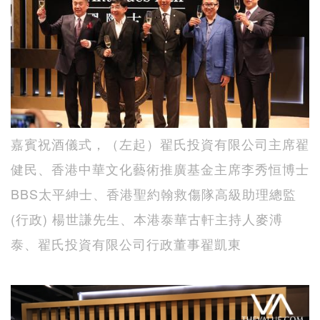
嘉賓祝酒儀式，（左起）翟氏投資有限公司主席翟
健民、香港中華文化藝術推廣基金主席李秀恒博士
BBS太平紳士、香港聖約翰救傷隊高級助理總監
(行政) 楊世謙先生、本港泰華古軒主持人麥溥
泰、翟氏投資有限公司行政董事翟凱東