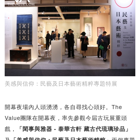
美感與信仰：民藝及日本藝術精粹專題特展
開幕夜場內人頭湧湧，各自尋找心頭好。The
Value團隊在開幕夜，率先參觀今屆古玩展重頭
戲，
「閑事與雅器 - 泰華古軒 藏古代琉璃珍品」
及
兩個專題
「美感與信仰：民藝及日本藝術精粹」