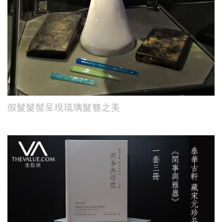
假髮髮髻呈現琉璃髮簪之美