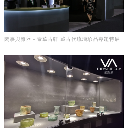
閑事與雅器 - 泰華古軒 藏古代琉璃珍品專題特展