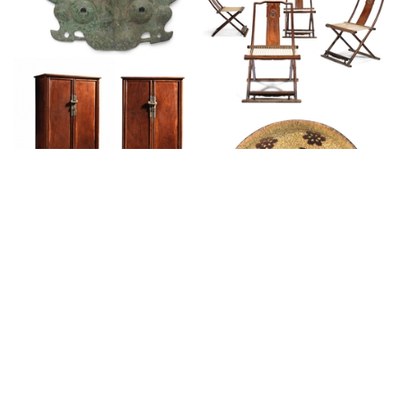
Auctions News 拍賣新聞
邦瀚斯倫敦秋拍 明代黃花梨與「思源
堂」舊藏
接近9年前