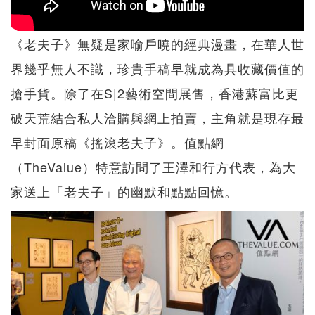
《老夫子》無疑是家喻戶曉的經典漫畫，在華人世
界幾乎無人不識，珍貴手稿早就成為具收藏價值的
搶手貨。除了在S|2藝術空間展售，香港蘇富比更
破天荒結合私人洽購與網上拍賣，主角就是現存最
早封面原稿《搖滾老夫子》。值點網
（TheValue）特意訪問了王澤和行方代表，為大
家送上「老夫子」的幽默和點點回憶。