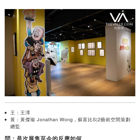
王：王澤
黃：黃傑瑜 Jonathan Wong，蘇富比S|2藝術空間策劃
總監
問：是次展售至今的反應如何