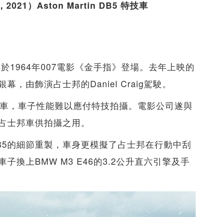
2021）Aston Martin DB5 特技車
車，早於1964年007電影《金手指》登場。去年上映的
由飾演占士邦的Daniel Craig駕駛。
爺車，車子性能難以應付特技拍攝。電影公司遂與
這輛占士邦車供拍攝之用。
B5的細節重製，車身更模擬了占士邦在行動中刮
換上BMW M3 E46的3.2公升直六引擎及手