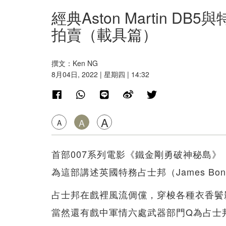
經典Aston Martin D
拍賣（載具篇）
撰文：Ken NG
8月04日, 2022 | 星期四 | 14:32
A
A
A
首部007系列電影《鐵金剛勇破神秘島》（
為這部講述英國特務占士邦（James B
占士邦在戲裡風流倜儻，穿梭各種衣香鬢
當然還有戲中軍情六處武器部門Q為占士