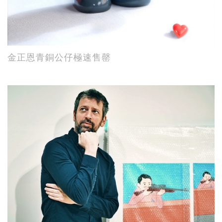
金正恩青銅公仔極速售罄