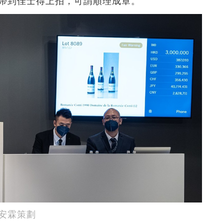
帶到佳士得上拍，可謂順理成章。
安霖策劃