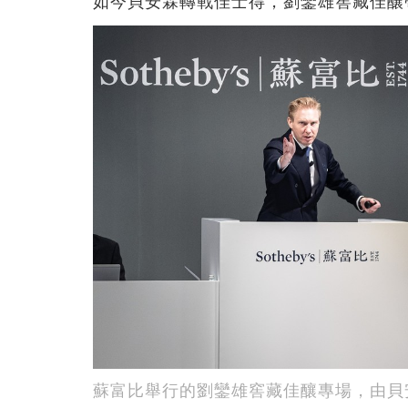
如今貝安霖轉戰佳士得，劉鑾雄窖藏佳釀
蘇富比舉行的劉鑾雄窖藏佳釀專場，由貝