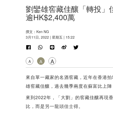
劉鑾雄窖藏佳釀「轉投」佳
逾HK$2,400萬
撰文：Ken NG
3月11日, 2022 | 星期五 | 15:22
A
A
A
來自單一藏家的名酒窖藏，近年在香港拍
雄窖藏佳釀，過去幾季兩度在蘇富比上陣
來到2022年，「大劉」的窖藏佳釀再現
比，而是另一龍頭佳士得。