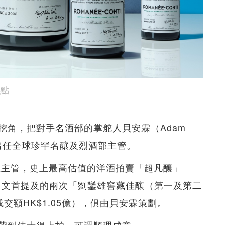
焦點
挖角，把對手名酒部的掌舵人貝安霖（Adam
得出任全球珍罕名釀及烈酒部主管。
區主管，史上最高估值的洋酒拍賣「超凡釀」
億）；文首提及的兩次「劉鑾雄窖藏佳釀（第一及第二
成交額HK$1.05億），俱由貝安霖策劃。