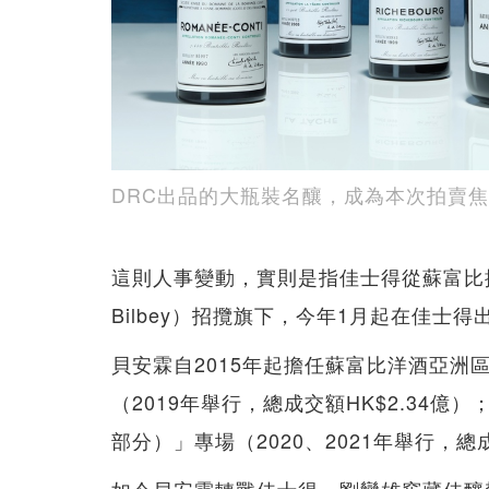
DRC出品的大瓶裝名釀，成為本次拍賣
這則人事變動，實則是指佳士得從蘇富比
Bilbey）招攬旗下，今年1月起在佳士
貝安霖自2015年起擔任蘇富比洋酒亞洲
（2019年舉行，總成交額HK$2.34
部分）」專場（2020、2021年舉行，總