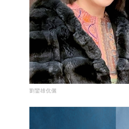
劉鑾雄伉儷