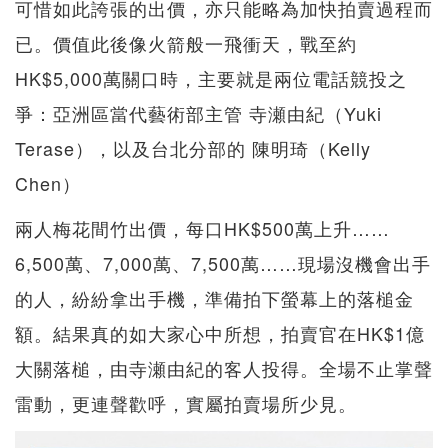
可惜如此誇張的出價，亦只能略為加快拍賣過程而
已。價值此後像火箭般一飛衝天，戰至約
HK$5,000萬關口時，主要就是兩位電話競投之
爭：亞洲區當代藝術部主管 寺瀬由紀（Yuki
Terase），以及台北分部的 陳明琦（Kelly
Chen）
兩人梅花間竹出價，每口HK$500萬上升……
6,500萬、7,000萬、7,500萬……現場沒機會出手
的人，紛紛拿出手機，準備拍下螢幕上的落槌金
額。結果真的如大家心中所想，拍賣官在HK$1億
大關落槌，由寺瀬由紀的客人投得。全場不止掌聲
雷動，更連聲歡呼，實屬拍賣場所少見。