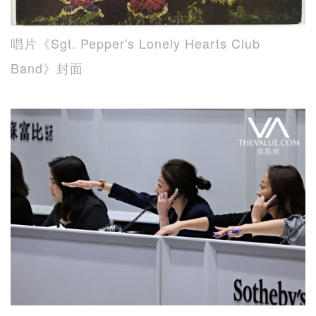
唱片《Sgt. Pepper's Lonely Hearts Club
Band》封面