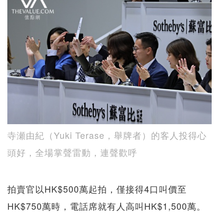
寺瀬由紀（Yuki Terase，舉牌者）的客人投得心
頭好，全場掌聲雷動，連聲歡呼
拍賣官以HK$500萬起拍，僅接得4口叫價至
HK$750萬時，電話席就有人高叫HK$1,500萬。