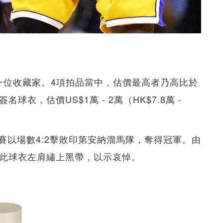
一位收藏家。4項拍品當中，估價最高者乃高比於
名球衣，估價US$1萬 - 2萬（HK$7.8萬 -
賽以場數4:2擊敗印第安納溜馬隊，奪得冠軍。由
故此球衣左肩繡上黑帶，以示哀悼。