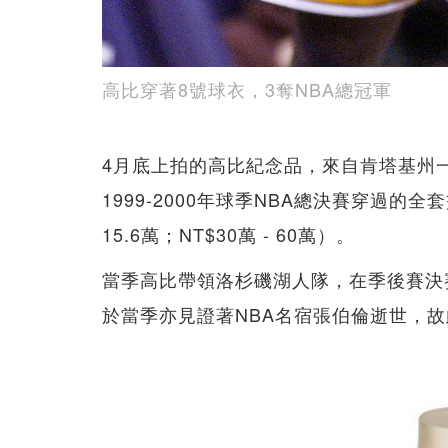
高比穿著8號球衣，3奪NBA總冠軍
4月底上拍的高比紀念品，來自肯塔基州
1999-2000年球季NBA總決賽穿過的全套簽
15.6萬；NT$30萬 - 60萬）。
當季高比帶領洛杉磯湖人隊，在季後賽決
於當季亦見證著NBA名宿張伯倫逝世，