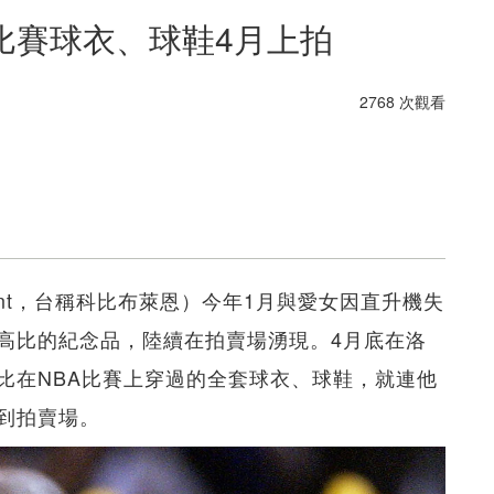
比賽球衣、球鞋4月上拍
2768 次觀看
yant，台稱科比布萊恩）今年1月與愛女因直升機失
高比的紀念品，陸續在拍賣場湧現。4月底在洛
比在NBA比賽上穿過的全套球衣、球鞋，就連他
到拍賣場。