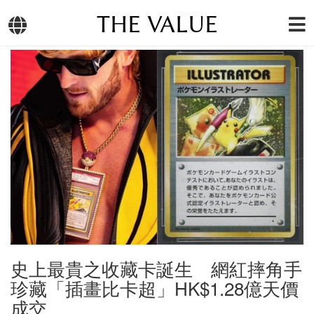
THE VALUE
史上最貴之收藏卡誕生 網紅摔角手
珍藏「插畫比卡超」HK$1.28億天價
成交