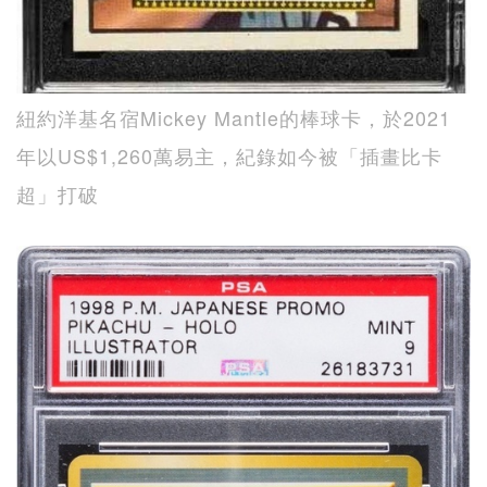
紐約洋基名宿Mickey Mantle的棒球卡，於2021
年以US$1,260萬易主，紀錄如今被「插畫比卡
超」打破