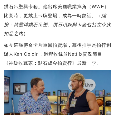
鑽石吊墜與卡套。他出席美國職業摔角（WWE）
比賽時，更戴上卡牌登場，成為一時熱話。（
編
按：精靈球鑽石吊墜、鑽石項鍊與卡套包括在今次
）
拍品之內
如今這張傳奇卡片重回拍賣場，幕後推手是拍行創
辦人Ken Goldin，過程收錄於Netflix實況節目
《神級收藏家：點石成金拍賣行》最新一季。